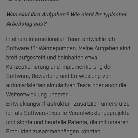
Team und Labore
Amtliche Bekanntmachungen
Studiengänge
Forschung und Projekte
Familiengerechte Hochschule
Aktuelles
Hochschulbibliothek
Arbeiten im FB G
Notfall-Infos
Studieninteressierte
International
Was sind Ihre Aufgaben? Wie sieht Ihr typischer
Gleichstellung
Studium
Hochschulkommunikation
BO Shop
Arbeitstag aus?
Team
Diskriminierungsfreie Hochschule
Fachgruppen
International Office
Service
Vertretungen
Forschung und Entwicklung
Medienzentrum
In einem internationalen Team entwickle ich
Wahlen
International
qed-Stiftung
Software für Wärmepumpen. Meine Aufgaben sind
Team
breit aufgestellt und beinhalten etwa
Zentrale Studienberatung
Konzeptionierung und Implementierung der
Service
Software, Bewertung und Entwicklung von
automatisierten simulativen Tests oder auch die
Weitentwicklung unserer
Entwicklungsinfrastruktur. Zusätzlich unterstütze
ich als Software-Experte Vorentwicklungsprojekte
und sichte und beurteile Patente, die mit unseren
Produkten zusammenhängen könnten.