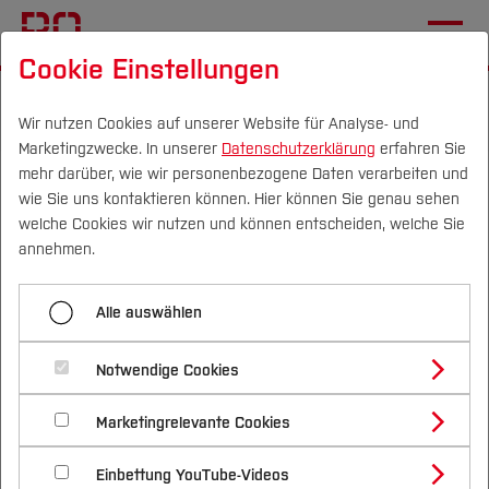
Cookie Einstellungen
Startseite
Studium
Studienangebote
Masterstudiengänge
Wir nutzen Cookies auf unserer Website für Analyse- und
Marketingzwecke. In unserer
Datenschutzerklärung
erfahren Sie
mehr darüber, wie wir personenbezogene Daten verarbeiten und
Tim Wrütz
wie Sie uns kontaktieren können. Hier können Sie genau sehen
Campus
Personen
DE
|
EN
Quicklinks
welche Cookies wir nutzen und können entscheiden, welche Sie
annehmen.
Studium
Alle auswählen
Studienangebote
Forschung & Transfer
Notwendige Cookies
Vor dem Studium
Bachelorstudiengänge
Profil
Nachhaltigkeit
Masterstudiengänge
Marketingrelevante Cookies
Im Studium
Bewerben & Einschreiben
Beratung & Förderung
Forschungs- und Transferprofil
Schwerpunkte
Nachhaltigkeit studieren
Bewerbungsportal
International
Nach dem Studium
Studienbüros und Prüfungen
Einbettung YouTube-Videos
Schwerpunkte (FuT)
Förderinformation und Antragsberatung