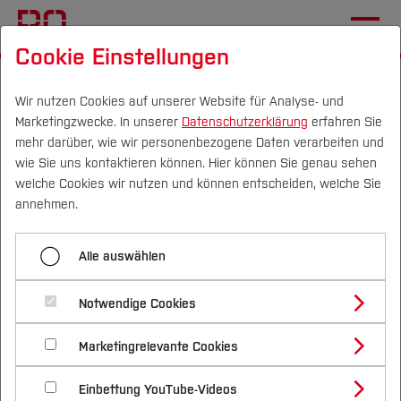
Cookie Einstellungen
Startseite
Die BO
Informationen
Veranstaltungen
Wir nutzen Cookies auf unserer Website für Analyse- und
Marketingzwecke. In unserer
Datenschutzerklärung
erfahren Sie
Menü aufklappen
mehr darüber, wie wir personenbezogene Daten verarbeiten und
wie Sie uns kontaktieren können. Hier können Sie genau sehen
Campus
Personen
DE
|
EN
Quicklinks
welche Cookies wir nutzen und können entscheiden, welche Sie
Lageplan & Anfahrt
annehmen.
Studium
Terminkalender der
Kontakt
Alle auswählen
Hochschule Bochum
Studienangebote
Pressemitteilungen
Forschung & Transfer
Notwendige Cookies
Vor dem Studium
Bachelorstudiengänge
Online-Magazin
Profil
21.
Nachhaltigkeit
Masterstudiengänge
Marketingrelevante Cookies
Im Studium
Bewerben & Einschreiben
Januar
Aktuelles
Beratung & Förderung
Forschungs- und Transferprofil
Schwerpunkte
Nachhaltigkeit studieren
Bewerbungsportal
International
Nach dem Studium
Studienbüros und Prüfungen
Einbettung YouTube-Videos
Schwerpunkte (FuT)
Förderinformation und Antragsberatung