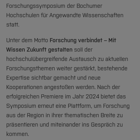
Team und Labore
Amtliche Bekanntmachungen
Studiengänge
Forschung und Projekte
Familiengerechte Hochschule
Aktuelles
Hochschulbibliothek
Forschungssymposium der Bochumer
Arbeiten im FB G
Notfall-Infos
Studieninteressierte
International
Gleichstellung
Hochschulen für Angewandte Wissenschaften
Studium
Hochschulkommunikation
BO Shop
statt.
Team
Diskriminierungsfreie Hochschule
Fachgruppen
International Office
Service
Vertretungen
Forschung und Entwicklung
Medienzentrum
Unter dem Motto
Forschung verbindet – Mit
Wahlen
International
qed-Stiftung
Wissen Zukunft gestalten
soll der
Team
Zentrale Studienberatung
hochschulübergreifende Austausch zu aktuellen
Forschungsthemen weiter gestärkt, bestehende
Service
Expertise sichtbar gemacht und neue
Kooperationen angestoßen werden. Nach der
erfolgreichen Premiere im Jahr 2024 bietet das
Symposium erneut eine Plattform, um Forschung
aus der Region in ihrer thematischen Breite zu
präsentieren und miteinander ins Gespräch zu
kommen.