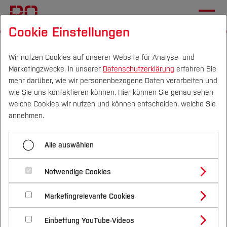
Cookie Einstellungen
Startseite
Die BO
Informationen
Veranstaltungen
Wir nutzen Cookies auf unserer Website für Analyse- und
Marketingzwecke. In unserer
Datenschutzerklärung
erfahren Sie
2. Forschungssymposium
mehr darüber, wie wir personenbezogene Daten verarbeiten und
der Bochumer Hochschulen
wie Sie uns kontaktieren können. Hier können Sie genau sehen
Campus
Personen
DE
|
EN
Quicklinks
welche Cookies wir nutzen und können entscheiden, welche Sie
für Angewandte
annehmen.
Wissenschaften
Studium
Alle auswählen
10.06.2026, 10:00 Uhr
Forschung
Studienangebote
Forschung & Transfer
Termin speichern (.ics)
Notwendige Cookies
Vor dem Studium
Bachelorstudiengänge
Ort:
Technische
Profil
Nachhaltigkeit
Masterstudiengänge
Hochschule Georg Agricola, Studierendenzentrum
Marketingrelevante Cookies
Im Studium
Bewerben & Einschreiben
Beratung & Förderung
Forschungs- und Transferprofil
Schwerpunkte
Nachhaltigkeit studieren
Bewerbungsportal
International
Nach dem Studium
Studienbüros und Prüfungen
Hochschulübergreifendes
Einbettung YouTube-Videos
Schwerpunkte (FuT)
Förderinformation und Antragsberatung