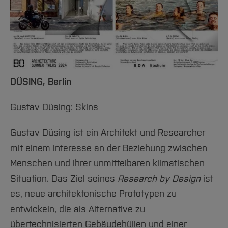
Team und Labore
Amtliche Bekanntmachungen
Studiengänge
Forschung und Projekte
Familiengerechte Hochschule
Aktuelles
Hochschulbibliothek
Arbeiten im FB G
Notfall-Infos
Studieninteressierte
International
Gleichstellung
Studium
Hochschulkommunikation
BO Shop
Team
Diskriminierungsfreie Hochschule
Fachgruppen
International Office
Service
Vertretungen
Forschung und Entwicklung
Medienzentrum
Wahlen
International
qed-Stiftung
DÜSING, Berlin
Team
Zentrale Studienberatung
Gustav Düsing: Skins
Service
Gustav Düsing ist ein Architekt und Researcher
mit einem Interesse an der Beziehung zwischen
Menschen und ihrer unmittelbaren klimatischen
Situation. Das Ziel seines
Research by Design
ist
es, neue architektonische Prototypen zu
entwickeln, die als Alternative zu
übertechnisierten Gebäudehüllen und einer