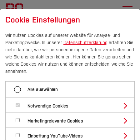
Cookie Einstellungen
Startseite
Die BO
Informationen
Veranstaltungen
Wir nutzen Cookies auf unserer Website für Analyse- und
Marketingzwecke. In unserer
Datenschutzerklärung
erfahren Sie
Architecture Summer Talks
mehr darüber, wie wir personenbezogene Daten verarbeiten und
2024: DÜSING, Berlin
wie Sie uns kontaktieren können. Hier können Sie genau sehen
Campus
Personen
DE
|
EN
Quicklinks
welche Cookies wir nutzen und können entscheiden, welche Sie
annehmen.
04.07.2024, 18:00 Uhr
Architektur, Architektur (FB
Studium
A), Architektur_Kinzelbach
Alle auswählen
Termin speichern (.ics)
Studienangebote
Forschung & Transfer
Ort:
BlueBox
Notwendige Cookies
Vor dem Studium
Bachelorstudiengänge
Vortragsreihe des Fachbereichs
Profil
Nachhaltigkeit
Masterstudiengänge
Marketingrelevante Cookies
Im Studium
Bewerben & Einschreiben
Beratung & Förderung
Forschungs- und Transferprofil
Architektur
Schwerpunkte
Nachhaltigkeit studieren
Bewerbungsportal
International
Nach dem Studium
Studienbüros und Prüfungen
Einbettung YouTube-Videos
Schwerpunkte (FuT)
Förderinformation und Antragsberatung