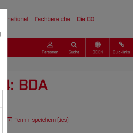
nternational
Fachbereiche
Die BO
d
Personen
Suche
DE
|
EN
Quicklinks
n
24: BDA
Termin speichern (.ics)