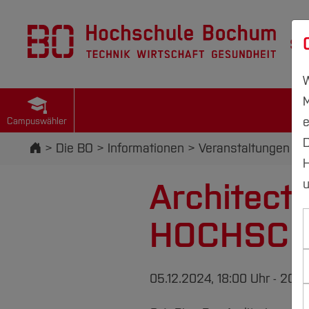
St
W
M
e
Campuswähler
D
Startseite
Die BO
Informationen
Veranstaltungen
H
Architect
u
HOCHSCH
05.12.2024, 18:00 Uhr - 20: