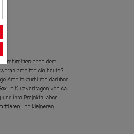
d Architekten nach dem
woran arbeiten sie heute?
nge Architekturbüros darüber
Box. In Kurzvorträgen von ca.
 und ihre Projekte, aber
ittleren und kleineren