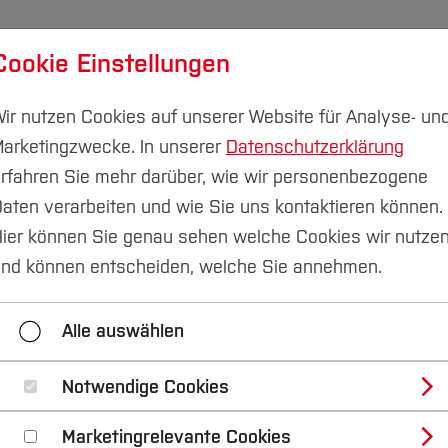
Cookie Einstellungen
udium
Forschung & Transfer
Nachhaltigkeit
I
ir nutzen Cookies auf unserer Website für Analyse- un
arketingzwecke. In unserer
Datenschutzerklärung
rfahren Sie mehr darüber, wie wir personenbezogene
aten verarbeiten und wie Sie uns kontaktieren können.
ier können Sie genau sehen welche Cookies wir nutze
ure Winter Talks 20
nd können entscheiden, welche Sie annehmen.
ULSAFARI
Alle auswählen
Notwendige Cookies
00 Uhr
Architektur (FB A)
Marketingrelevante Cookies