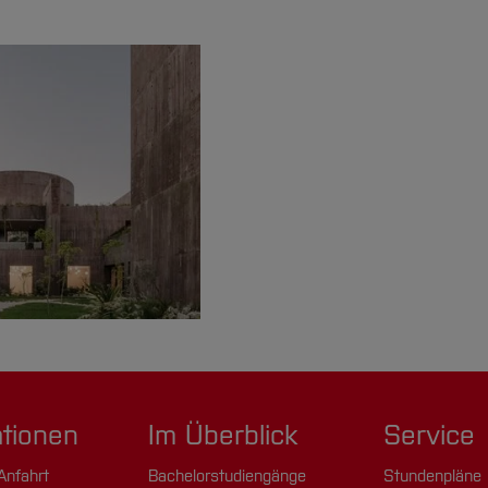
ationen
Im Überblick
Service
Anfahrt
Bachelorstudiengänge
Stundenpläne