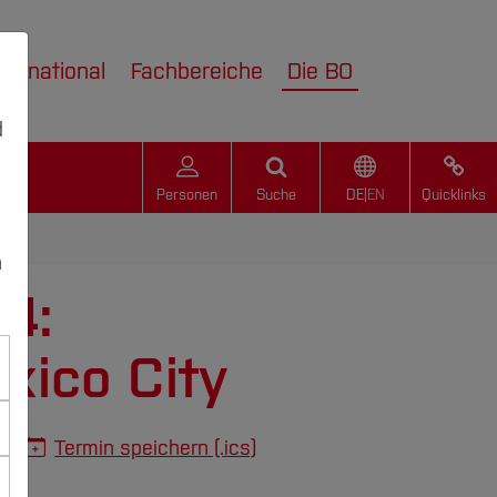
nternational
Fachbereiche
Die BO
d
Personen
Suche
DE
|
EN
Quicklinks
n
24:
xico City
Termin speichern (.ics)