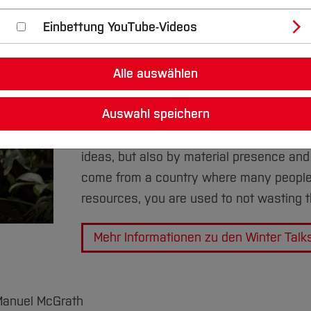
m Hochschulcampus 1, D-44801 Bochum
Einbettung YouTube-Videos
Tatiana Bilbao: Lazy Sunday Morning
Tatiana Bilbao's work is wide-ranging and
Alle auswählen
collaboration with architects, landscape 
Auswahl speichern
a pilgrimage route in Mexico to a botanic
residential buildings. Her projects are dr
ideas, but also by material presence and
come from a country where many peopl
resources, you are used to not wasting t
Mehr Informationen zu den Winter Tal
 Manuel McGrath