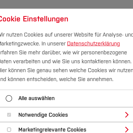
Cookie Einstellungen
udium
Forschung & Transfer
Nachhaltigkeit
I
ir nutzen Cookies auf unserer Website für Analyse- un
arketingzwecke. In unserer
Datenschutzerklärung
rfahren Sie mehr darüber, wie wir personenbezogene
aten verarbeiten und wie Sie uns kontaktieren können.
ier können Sie genau sehen welche Cookies wir nutze
ure Winter Talks 20
nd können entscheiden, welche Sie annehmen.
ILBAO ESTUDIO, Me
Alle auswählen
Notwendige Cookies
0 Uhr
Architektur (FB A)
Marketingrelevante Cookies