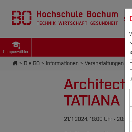
St
W
M
e
Campuswähler
D
Startseite
Die BO
Informationen
Veranstaltungen
H
Architect
u
TATIANA B
21.11.2024, 18:00 Uhr - 20:0