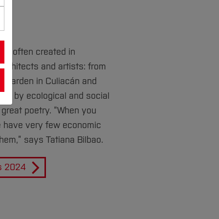
 is often created in
architects and artists: from
al garden in Culiacán and
iven by ecological and social
 great poetry. “When you
e have very few economic
hem,” says Tatiana Bilbao.
ks 2024