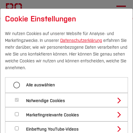
Cookie Einstellungen
Startseite
Die BO
Informationen
Veranstaltungen
Wir nutzen Cookies auf unserer Website für Analyse- und
Marketingzwecke. In unserer
Datenschutzerklärung
erfahren Sie
Architecture Winter Talks
mehr darüber, wie wir personenbezogene Daten verarbeiten und
2025: Arons en Gelauff
wie Sie uns kontaktieren können. Hier können Sie genau sehen
Campus
Personen
DE
|
EN
Quicklinks
welche Cookies wir nutzen und können entscheiden, welche Sie
Architecten, Amsterdam
annehmen.
Studium
27.11.2025, 18:00 Uhr
Architektur (FB A)
Alle auswählen
Termin speichern (.ics)
Studienangebote
Forschung & Transfer
Ort:
Blue Box Auditorium
Notwendige Cookies
Vor dem Studium
Bachelorstudiengänge
Profil
Nachhaltigkeit
Floor Arons, Tjeerd Beemsterboer:
Masterstudiengänge
Marketingrelevante Cookies
Im Studium
Bewerben & Einschreiben
Beratung & Förderung
Forschungs- und Transferprofil
How we adapt
Schwerpunkte
Nachhaltigkeit studieren
Bewerbungsportal
International
Nach dem Studium
Studienbüros und Prüfungen
Einbettung YouTube-Videos
Schwerpunkte (FuT)
Förderinformation und Antragsberatung