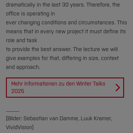
Team und Labore
Amtliche Bekanntmachungen
Studiengänge
Forschung und Projekte
Familiengerechte Hochschule
Aktuelles
dramatically in the last 30 years. Therefore, the
Hochschulbibliothek
Arbeiten im FB G
Notfall-Infos
Studieninteressierte
International
office is operating in
Gleichstellung
Studium
Hochschulkommunikation
ever changing conditions and circumstances. This
BO Shop
Team
Diskriminierungsfreie Hochschule
Fachgruppen
International Office
means that in every new project it must define its
Service
Vertretungen
Forschung und Entwicklung
Medienzentrum
role and task
Wahlen
International
qed-Stiftung
to provide the best answer. The lecture we will
Team
Zentrale Studienberatung
give examples for that, differing in size, context
Service
and approach.
Mehr Informationen zu den Winter Talks
2025
_____
(Bilder: Sebastian van Damme, Luuk Kramer,
VividVision)