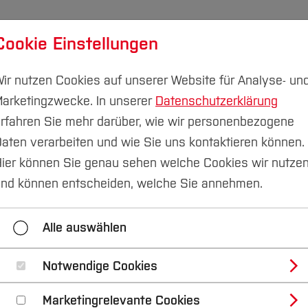
Cookie Einstellungen
udium
Forschung & Transfer
Nachhaltigkeit
I
ir nutzen Cookies auf unserer Website für Analyse- un
arketingzwecke. In unserer
Datenschutzerklärung
rfahren Sie mehr darüber, wie wir personenbezogene
aten verarbeiten und wie Sie uns kontaktieren können.
ier können Sie genau sehen welche Cookies wir nutze
ure Winter Talks 20
nd können entscheiden, welche Sie annehmen.
ULSAFARI
Alle auswählen
Notwendige Cookies
ktur (FB A)
Marketingrelevante Cookies