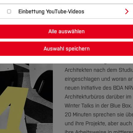
Einbettung YouTube-Videos
Kaspar Stöbe, Düsseldorf (
2a-Studio aus Aachen (Kath
Alle auswählen
Feja + Kemper, Recklinghau
Auswahl speichern
Welche Erfahrungen machen 
Architekten nach dem Studi
eingeschlagen und woran arb
neuen Initiative des BDA NR
Architekturbüros darüber im
Winter Talks in der Blue Box.
20 Minuten sprechen sie über
und ihre Projekte, aber auc
ihre Arbeitsweise in mittler