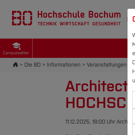
St
W
M
e
Campuswähler
D
Startseite
Die BO
Informationen
Veranstaltungen
H
Architect
u
HOCHSCH
11.12.2025, 18:00 Uhr
Archite