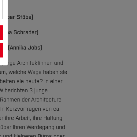
Kaspar Stöbe)
arina Schrader)
sen (Annika Jobs)
junge Architektinnen und
um, welche Wege haben sie
eiten sie heute? In einer
W berichten 3 junge
 Rahmen der Architecture
 In Kurzvorträgen von ca.
 ihre Arbeit, ihre Haltung
h über ihren Werdegang und
en und kleineren Büros oder