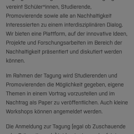
Team und Labore
Amtliche Bekanntmachungen
Studiengänge
Forschung und Projekte
Familiengerechte Hochschule
Aktuelles
Hochschulbibliothek
vereint Schüler*innen, Studierende,
Arbeiten im FB G
Notfall-Infos
Studieninteressierte
International
Gleichstellung
Studium
Hochschulkommunikation
Promovierende sowie alle an Nachhaltigkeit
BO Shop
Team
Diskriminierungsfreie Hochschule
Fachgruppen
Interessierten zu einem interdisziplinären Dialog.
International Office
Service
Wir bieten eine Plattform, auf der innovative Ideen,
Vertretungen
Forschung und Entwicklung
Medienzentrum
Projekte und Forschungsarbeiten im Bereich der
Wahlen
International
qed-Stiftung
Nachhaltigkeit präsentiert und diskutiert werden
Team
Zentrale Studienberatung
können.
Service
Im Rahmen der Tagung wird Studierenden und
Promovierenden die Möglichkeit gegeben, eigene
Themen in einem Vortrag vorzustellen und im
Nachtrag als Paper zu veröffentlichen. Auch kleine
Workshops können angemeldet werden.
Die Anmeldung zur Tagung (egal ob Zuschauende