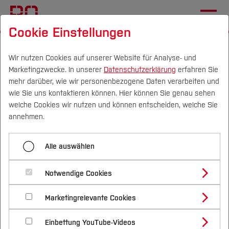
Cookie Einstellungen
Startseite
Die BO
Informationen
Veranstaltungen
Wir nutzen Cookies auf unserer Website für Analyse- und
Marketingzwecke. In unserer
Datenschutzerklärung
erfahren Sie
Nachhaltigkeitsreise zum
mehr darüber, wie wir personenbezogene Daten verarbeiten und
Thema Klimawandel
wie Sie uns kontaktieren können. Hier können Sie genau sehen
Campus
Personen
DE
|
EN
Quicklinks
welche Cookies wir nutzen und können entscheiden, welche Sie
annehmen.
05.09.2024, 09:00 Uhr - 15:00 Uhr
Nachhaltigkeit
Studium
Termin speichern (.ics)
Ort:
Alle auswählen
Studienangebote
Forschung & Transfer
Studierendenzentrum der THGA, Herner Str. 45,
Notwendige Cookies
44787 Bochum
Vor dem Studium
Bachelorstudiengänge
Profil
Nachhaltigkeit
Masterstudiengänge
Marketingrelevante Cookies
Im Studium
Bewerben & Einschreiben
Eine Tagung für Studierende,
Beratung & Förderung
Forschungs- und Transferprofil
Schwerpunkte
Nachhaltigkeit studieren
Bewerbungsportal
International
Nach dem Studium
Studienbüros und Prüfungen
Einbettung YouTube-Videos
Schüler*innen und DICH!
Schwerpunkte (FuT)
Förderinformation und Antragsberatung