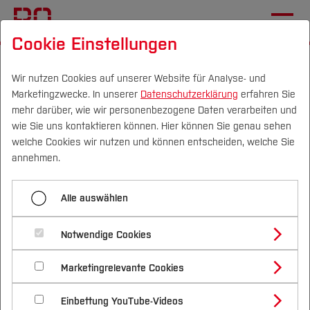
Cookie Einstellungen
Startseite
Die BO
Informationen
Veranstaltungen
Wir nutzen Cookies auf unserer Website für Analyse- und
Marketingzwecke. In unserer
Datenschutzerklärung
erfahren Sie
Online-Workshop:
mehr darüber, wie wir personenbezogene Daten verarbeiten und
"Erfolgreiche Umfragen
wie Sie uns kontaktieren können. Hier können Sie genau sehen
Campus
Personen
DE
|
EN
Quicklinks
welche Cookies wir nutzen und können entscheiden, welche Sie
erstellen und durchführen"
annehmen.
Studium
17.04.2026, 13:00 Uhr - 17:00 Uhr
Gründung
Alle auswählen
Termin speichern (.ics)
Studienangebote
Forschung & Transfer
Ort:
Online-Workshop
Notwendige Cookies
Vor dem Studium
Bachelorstudiengänge
Profil
Nachhaltigkeit
Viele Start-Ups und
Masterstudiengänge
Marketingrelevante Cookies
Im Studium
Bewerben & Einschreiben
Beratung & Förderung
Forschungs- und Transferprofil
Gründungsinteressierte führen
Schwerpunkte
Nachhaltigkeit studieren
Bewerbungsportal
International
Nach dem Studium
Studienbüros und Prüfungen
Einbettung YouTube-Videos
Schwerpunkte (FuT)
Förderinformation und Antragsberatung