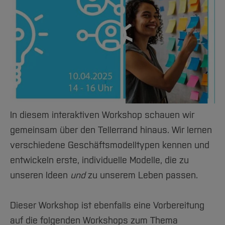
Team und Labore
Amtliche Bekanntmachungen
Studiengänge
Forschung und Projekte
Familiengerechte Hochschule
Aktuelles
Hochschulbibliothek
Arbeiten im FB G
Notfall-Infos
Studieninteressierte
International
Gleichstellung
Studium
Hochschulkommunikation
BO Shop
Team
Diskriminierungsfreie Hochschule
Fachgruppen
International Office
Service
Vertretungen
Forschung und Entwicklung
Medienzentrum
Wahlen
International
qed-Stiftung
Team
Zentrale Studienberatung
Service
In diesem interaktiven Workshop schauen wir
gemeinsam über den Tellerrand hinaus. Wir lernen
verschiedene Geschäftsmodelltypen kennen und
entwickeln erste, individuelle Modelle, die zu
unseren Ideen
und
zu unserem Leben passen.
Dieser Workshop ist ebenfalls eine Vorbereitung
auf die folgenden Workshops zum Thema