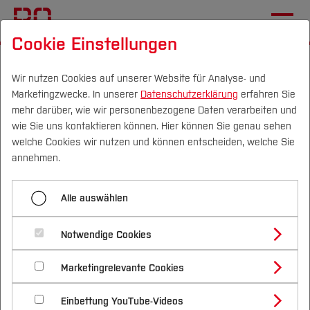
Cookie Einstellungen
Startseite
Die BO
Informationen
Veranstaltungen
Wir nutzen Cookies auf unserer Website für Analyse- und
Marketingzwecke. In unserer
Datenschutzerklärung
erfahren Sie
Von der Idee zum
mehr darüber, wie wir personenbezogene Daten verarbeiten und
passenden
wie Sie uns kontaktieren können. Hier können Sie genau sehen
Campus
Personen
DE
|
EN
Quicklinks
welche Cookies wir nutzen und können entscheiden, welche Sie
Geschäftsmodell – mit dem
annehmen.
Blick über den Tellerrand
Studium
Alle auswählen
10.04.2025, 14:00 Uhr - 16:00 Uhr
Gründung
Studienangebote
Forschung & Transfer
Termin speichern (.ics)
Notwendige Cookies
Vor dem Studium
Bachelorstudiengänge
Ort:
Technologie
Profil
Nachhaltigkeit
Masterstudiengänge
Zentrum Ruhr, Konrad-Zuse-Str. 18, 44801 Bochum
Marketingrelevante Cookies
Im Studium
Bewerben & Einschreiben
Beratung & Förderung
Forschungs- und Transferprofil
Schwerpunkte
Nachhaltigkeit studieren
Bewerbungsportal
International
Nach dem Studium
Studienbüros und Prüfungen
Wir alle starten mit einer Idee – oft
Einbettung YouTube-Videos
Schwerpunkte (FuT)
Förderinformation und Antragsberatung