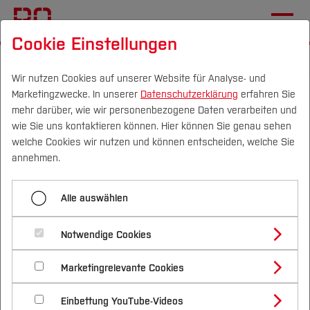
Cookie Einstellungen
Startseite
Die BO
Informationen
Veranstaltungen
Wir nutzen Cookies auf unserer Website für Analyse- und
Marketingzwecke. In unserer
Datenschutzerklärung
erfahren Sie
ABGESAGT! - CAREER
mehr darüber, wie wir personenbezogene Daten verarbeiten und
STORIES
wie Sie uns kontaktieren können. Hier können Sie genau sehen
Campus
Personen
DE
|
EN
Quicklinks
welche Cookies wir nutzen und können entscheiden, welche Sie
annehmen.
13.12.2022, 16:00 Uhr
Termin speichern (.ics)
Studium
Ort:
H0-01 (H-Gebäude gegenüber der BlueBox)
Alle auswählen
Studienangebote
Forschung & Transfer
Geschichten zu einem
Notwendige Cookies
Vor dem Studium
Bachelorstudiengänge
Profil
Nachhaltigkeit
erfolgreichen Berufseinstieg - nicht
Masterstudiengänge
Marketingrelevante Cookies
Im Studium
Bewerben & Einschreiben
Beratung & Förderung
Forschungs- und Transferprofil
Schwerpunkte
nur für Frauen
Nachhaltigkeit studieren
Bewerbungsportal
International
Nach dem Studium
Studienbüros und Prüfungen
Einbettung YouTube-Videos
Schwerpunkte (FuT)
Förderinformation und Antragsberatung