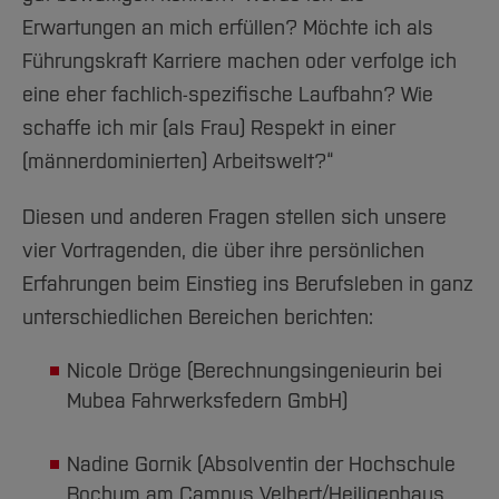
Team und Labore
Amtliche Bekanntmachungen
Studiengänge
Forschung und Projekte
Familiengerechte Hochschule
Aktuelles
Hochschulbibliothek
Erwartungen an mich erfüllen? Möchte ich als
Arbeiten im FB G
Notfall-Infos
Studieninteressierte
International
Gleichstellung
Studium
Hochschulkommunikation
Führungskraft Karriere machen oder verfolge ich
BO Shop
Team
Diskriminierungsfreie Hochschule
Fachgruppen
eine eher fachlich-spezifische Laufbahn? Wie
International Office
Service
Vertretungen
schaffe ich mir (als Frau) Respekt in einer
Forschung und Entwicklung
Medienzentrum
(männerdominierten) Arbeitswelt?“
Wahlen
International
qed-Stiftung
Team
Zentrale Studienberatung
Diesen und anderen Fragen stellen sich unsere
Service
vier Vortragenden, die über ihre persönlichen
Erfahrungen beim Einstieg ins Berufsleben in ganz
unterschiedlichen Bereichen berichten:
Nicole Dröge (Berechnungsingenieurin bei
Mubea Fahrwerksfedern GmbH)
Nadine Gornik (Absolventin der Hochschule
Bochum am Campus Velbert/Heiligenhaus,