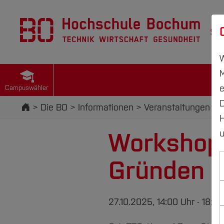
St
W
M
e
Campuswähler
D
Startseite
Die BO
Informationen
Veranstaltungen
H
Workshop 
u
Gründen z
27.10.2025, 14:00 Uhr - 18:0