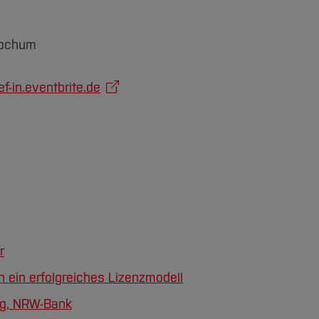
Bochum
ef-in.eventbrite.de
r
n ein erfolgreiches Lizenzmodell
ng, NRW-Bank