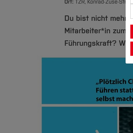
Ort:
TZR, Konrad-Zuse-Str. 1
Du bist nicht mehr a
Mitarbeiter*in zum 
Führungskraft? Wie 