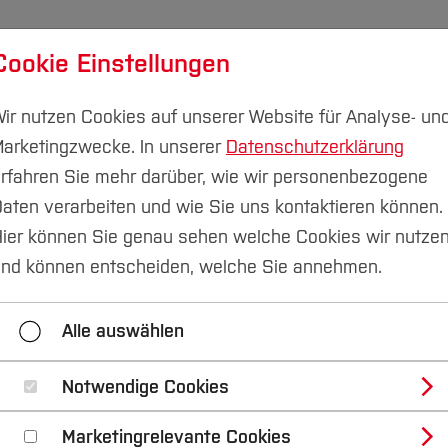
Cookie Einstellungen
udium
Forschung & Transfer
Nachhaltigkeit
I
ir nutzen Cookies auf unserer Website für Analyse- un
arketingzwecke. In unserer
Datenschutzerklärung
rfahren Sie mehr darüber, wie wir personenbezogene
aten verarbeiten und wie Sie uns kontaktieren können.
ier können Sie genau sehen welche Cookies wir nutze
“Plötzlich Chef*in.
nd können entscheiden, welche Sie annehmen.
ur Führung
Alle auswählen
Notwendige Cookies
0 Uhr
Gründung
Marketingrelevante Cookies