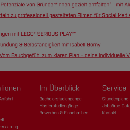
Potenziale von Gründer*innen gezielt entfalten“ - mit Al
itteln zu professionell gestalteten Filmen für Social Me
sungen mit LEGO® SERIOUS PLAY®"
ündung & Selbständigkeit mit Isabell Gorny
om Bauchgefühl zum klaren Plan – deine individuelle Ve
ationen
Im Überblick
Service
Anfahrt
Bachelorstudiengänge
Stundenpläne
Masterstudiengänge
Jobbörse Cata
Bewerben & Einschreiben
Kontakt
eit
erklärung