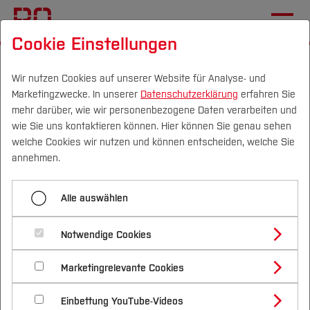
Cookie Einstellungen
Startseite
Die BO
Wichtige Einrichtungen
Zentrale Studienberatung
Home
Wir nutzen Cookies auf unserer Website für Analyse- und
Marketingzwecke. In unserer
Datenschutzerklärung
erfahren Sie
mehr darüber, wie wir personenbezogene Daten verarbeiten und
Terminkalender Zentrale
wie Sie uns kontaktieren können. Hier können Sie genau sehen
Studienberatung
Campus
Personen
DE
|
EN
Quicklinks
welche Cookies wir nutzen und können entscheiden, welche Sie
annehmen.
Studium
16.
Alle auswählen
September
Studienangebote
Forschung & Transfer
Notwendige Cookies
Vor dem Studium
Bachelorstudiengänge
Profil
Nachhaltigkeit
Masterstudiengänge
Marketingrelevante Cookies
Im Studium
Bewerben & Einschreiben
Beratung & Förderung
Forschungs- und Transferprofil
Schwerpunkte
Nachhaltigkeit studieren
Bewerbungsportal
International
Nach dem Studium
Studienbüros und Prüfungen
Einbettung YouTube-Videos
Schwerpunkte (FuT)
Förderinformation und Antragsberatung