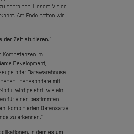
zu schreiben. Unsere Vision
erkennt. Am Ende hatten wir
 der Zeit studieren.“
en Kompetenzen im
 Game Development,
hrzeuge oder Datawarehouse
umgehen, insbesondere mit
odul wird gelehrt, wie ein
len für einen bestimmten
en, kombinierten Datensätze
ends zu erkennen.“
plikationen, in dem es um