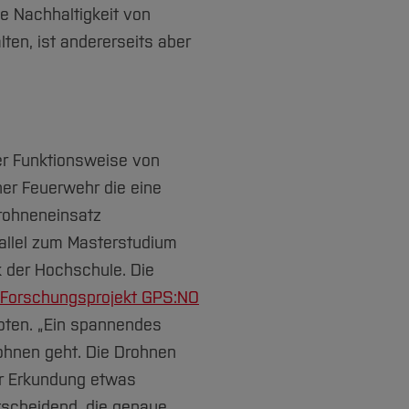
ie Nachhaltigkeit von
lten, ist andererseits aber
er Funktionsweise von
er Feuerwehr die eine
Drohneneinsatz
rallel zum Masterstudium
k der Hochschule. Die
Forschungsprojekt GPS:NO
oten. „Ein spannendes
rohnen geht. Die Drohnen
er Erkundung etwas
ntscheidend, die genaue