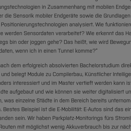
gungstechnologien in Zusammenhang mit mobilen Endge
ber die Sensorik mobiler Endgeräte sowie die Grundlagen
ositionierungstechnologien analysiert. Wie funktionier
e werden Sensordaten verarbeitet? Wie erkennt das Ha
egs bin oder joggen gehe? Das heißt, wie wird Beweg
rdaten, wenn ich in einen Tunnel komme?“
nach dem erfolgreich absolvierten Bachelorstudium dire
und belegt Module zu Compilerbau, Künstlicher Intellige
ers interessiert und im Master vertieft werden kann is
dte aufgebaut und wie können sie weiter digitalisiert u
, was einzelne Städte in dem Bereich bereits unterno
Bestes Beispiel ist die E-Mobilität: E-Autos sind das e
anden sein. Wir haben Parkplatz-Monitorings fürs Strom
e Routen mit möglichst wenig Akkuverbrauch bis zur nä