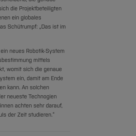
ch die Projektbeteiligten
enen ein globales
las Schütrumpf: „Das ist im
 ein neues Robotik-System
nsbestimmung mittels
kt, womit sich die genaue
-System ein, damit am Ende
den kann. An solchen
der neueste Technogien
innen achten sehr darauf,
ls der Zeit studieren.“