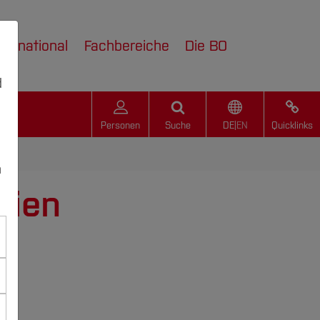
nternational
Fachbereiche
Die BO
d
Personen
Suche
DE
|
EN
Quicklinks
n
gien