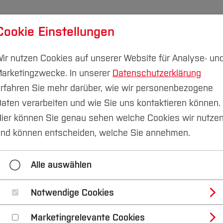
Cookie Einstellungen
udium
Forschung & Transfer
Nachhaltigkeit
I
ir nutzen Cookies auf unserer Website für Analyse- un
arketingzwecke. In unserer
Datenschutzerklärung
rfahren Sie mehr darüber, wie wir personenbezogene
aten verarbeiten und wie Sie uns kontaktieren können.
ier können Sie genau sehen welche Cookies wir nutze
e für neue Technolo
nd können entscheiden, welche Sie annehmen.
n
Alle auswählen
Notwendige Cookies
Marketingrelevante Cookies