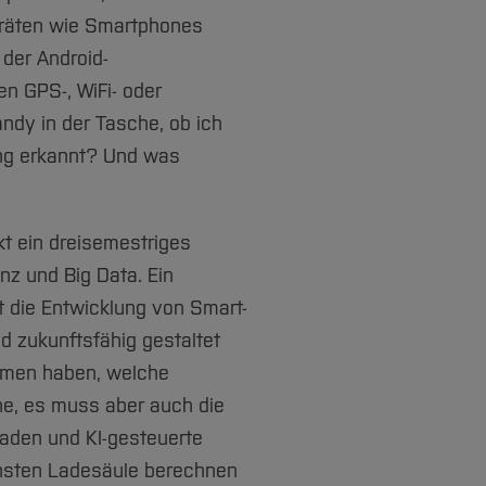
räten wie Smartphones
 der Android-
en GPS-, WiFi- oder
ndy in der Tasche, ob ich
ung erkannt? Und was
kt ein dreisemestriges
nz und Big Data. Ein
t die Entwicklung von Smart-
nd zukunftsfähig gestaltet
mmen haben, welche
ine, es muss aber auch die
laden und KI-gesteuerte
chsten Ladesäule berechnen