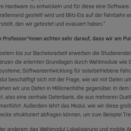
 Hardware zu entwickeln und für diese eine Software 
raßenrand gestellt wird und Blitz-Eis auf der Fahrbahn 
stellt, den wir getestet und evaluiert haben.“
e Professor*innen achten sehr darauf, dass wir am Puls
estern bis zur Bachelorarbeit erwerben die Studierend
nzen die erlernten Grundlagen durch Wahlmodule wie
zsysteme, Softwareentwicklung für solarbetriebene Fa
dul beschäftigt sich mit der Frage, wie wir mit Daten 
hen wir uns Daten in Millionenhöhe gegenüber. In dem M
, also eine zentrale Datenbank, die aus mehreren Quel
nführt. Außerdem lehrt das Modul, wie wir diese groß
wecke strukturiert abfragen können, um zum Beispiel Tr
ter anderem das Wahlmodul Lokalisierung und mobile Ap