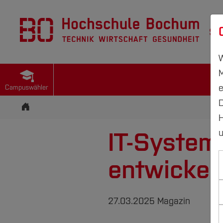
St
W
M
e
Campuswähler
D
Startseite
H
IT-System
u
entwickel
27.03.2025
Magazin