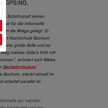
kt GPS:NO.
las Schütrumpf seinen
esse für die Informatik
r in die Wiege gelegt. Er
utigen Hochschule Bochum
tik eine große Rolle und so
n Weg meines Vaters früh mit
ommen“, erinnert sich Niklas
in
Bachelorstudium
 Bochum, steckt aktuell im
d arbeitet parallel im
nformatik am meisten