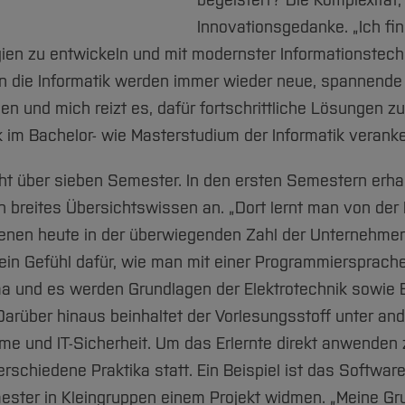
begeistert? Die Komplexität, 
Innovationsgedanke. „Ich fin
ien zu entwickeln und mit modernster Informationstech
An die Informatik werden immer wieder neue, spannend
n und mich reizt es, dafür fortschrittliche Lösungen zu
k im Bachelor- wie Masterstudium der Informatik veranke
t über sieben Semester. In den ersten Semestern erha
n breites Übersichtswissen an. „Dort lernt man von der 
nen heute in der überwiegenden Zahl der Unternehmen 
in Gefühl dafür, wie man mit einer Programmiersprache
 und es werden Grundlagen der Elektrotechnik sowie En
“ Darüber hinaus beinhaltet der Vorlesungsstoff unter a
e und IT-Sicherheit. Um das Erlernte direkt anwenden 
chiedene Praktika statt. Ein Beispiel ist das Software
ster in Kleingruppen einem Projekt widmen. „Meine Gr