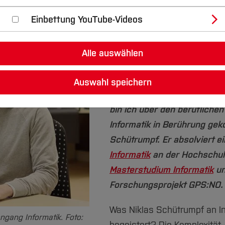
tudiert Informatik und forscht im Proje
Einbettung YouTube-Videos
Mit sechs Jahren bekam Nik
ersten Computer. „Das Inter
Alle auswählen
wurde mir durch meinen Vate
hat Mechatronik an der he
Auswahl speichern
studiert. Dort spielt Informa
bin ich über den berufliche
Informatik in Berührung gek
Schütrumpf. Er absolviert e
Informatik
an der Hochschule
Masterstudium Informatik
un
Forschungsprojekt GPS:NO.
Was Niklas Schütrumpf an I
ngang Informatik. Foto: