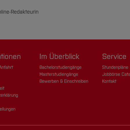
nline-Redakteurin
ationen
Im Überblick
Service
Anfahrt
Bachelorstudiengänge
Stundenpläne
Masterstudiengänge
Jobbörse Cata
Bewerben & Einschreiben
Kontakt
eit
erklärung
ellungen