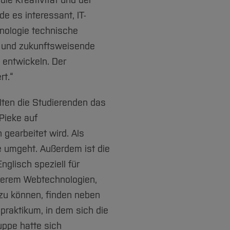
die Kreativität und der
de es interessant, IT-
nologie technische
e und zukunftsweisende
 entwickeln. Der
rt.“
lten die Studierenden das
Pieke auf
gearbeitet wird. Als
 umgeht. Außerdem ist die
glisch speziell für
nderem Webtechnologien,
zu können, finden neben
praktikum, in dem sich die
uppe hatte sich