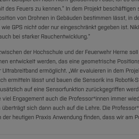
t des Feuers zu kennen.“ In dem Projekt beschäftigen si
Position von Drohnen in Gebäuden bestimmen lässt, in d
 wie GPS nicht oder nur eingeschränkt gegeben ist. Nik
r auch bei starker Rauchentwicklung.“
 zwischen der Hochschule und der Feuerwehr Herne soll
umen entwickelt werden, das eine geometrische Positio
Ultrabreitband ermöglicht. „Wir evaluieren in dem Proje
ich ermitteln lässt und bauen die Sensorik ins Robotik
zusätzlich auf eine Sensorfunktion zurückgegriffen wer
ie viel Engagement auch die Professor*innen immer wie
überträgt sich dann auch auf die Lehre. Die Professor*
 in der heutigen Praxis Anwendung finden, dass wir am Pu