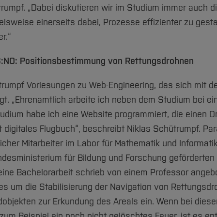
trumpf. „Dabei diskutieren wir im Studium immer auch d
ielsweise einerseits dabei, Prozesse effizienter zu gesta
r.“
:NO: Positionsbestimmung von Rettungsdrohnen
rumpf Vorlesungen zu Web-Engineering, das sich mit d
. „Ehrenamtlich arbeite ich neben dem Studium bei ein
Studium habe ich eine Website programmiert, die einen 
 digitales Flugbuch“, beschreibt Niklas Schütrumpf. Pa
licher Mitarbeiter im Labor für Mathematik und Informati
undesministerium für Bildung und Forschung geförderten
ine Bachelorarbeit schrieb von einem Professor angeb
es um die Stabilisierung der Navigation von Rettungsd
objekten zur Erkundung des Areals ein. Wenn bei dies
zum Beispiel ein noch nicht gelöschtes Feuer, ist es e