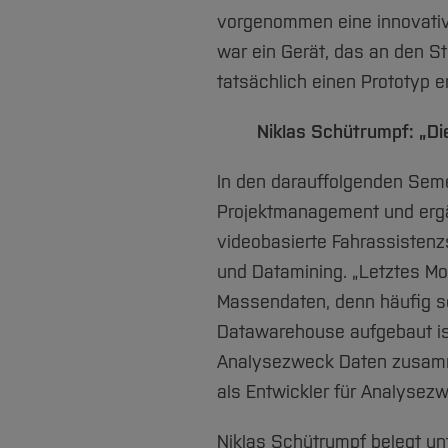
vorgenommen eine innovative
war ein Gerät, das an den St
tatsächlich einen Prototyp er
Niklas Schütrumpf: „Di
In den darauffolgenden Sem
Projektmanagement und ergä
videobasierte Fahrassisten
und Datamining. „Letztes Mo
Massendaten, denn häufig se
Datawarehouse aufgebaut ist
Analysezweck Daten zusamme
als Entwickler für Analysez
Niklas Schütrumpf belegt un