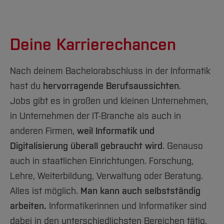
Vollzeitstudium
Programmierung und Software Engineering
PO BA Informatik und Informatik
Programmierungen in Python
ausbildungsbegleitend (2026)
Fachhochschulreife
Deine Karrierechancen
Grundlagen in Mathematik speziell für
(schulisch+praktisch)
oder Abitur bzw.
PDF
391 KB
Informatiker*innen
vergleichbarer ausländischer
Studienverlaufsplan Vollzeit
Nach deinem Bachelorabschluss in der Informatik
Schlüsselqualifikationen und Englisch für
PO BA Informatik und Informatik
Abschluss
ODER
eine als gleichwertig
hast du
hervorragende Berufsaussichten
.
Informatiker*innen
ausbildungsbegleitend (2026)
anerkannte Zugangsberechtigung (
Studium
Jobs gibt es in großen und kleinen Unternehmen,
ohne Abitur oder Fachhochschulreife
)
Phase 2: Basis Informatikausbildung (3. und
PDF
263 KB
in Unternehmen der IT-Branche als auch in
4. Semester)
Studienverlaufsplan
anderen Firmen,
weil Informatik und
UND
ausbildungsbegleitend
Digitalisierung überall gebraucht wird
. Genauso
Algorithmen und Datenstrukturen
PO BA Informatik und Informatik
ein fachbezogenes Praktikum im Umfang
auch in staatlichen Einrichtungen. Forschung,
ausbildungsbegleitend (2026)
IT-Sicherheit
von 2 Wochen oder eine gleichwertige
Lehre, Weiterbildung, Verwaltung oder Beratung.
Vorleistung
Betriebssysteme
Alles ist möglich.
Man kann auch selbstständig
PDF
97 KB
arbeiten.
Datenbanken
Informatikerinnen und Informatiker sind
Modulprüfungsübersicht alle
Internationale Studierende
Prüfungen
dabei in den unterschiedlichsten Bereichen tätig.