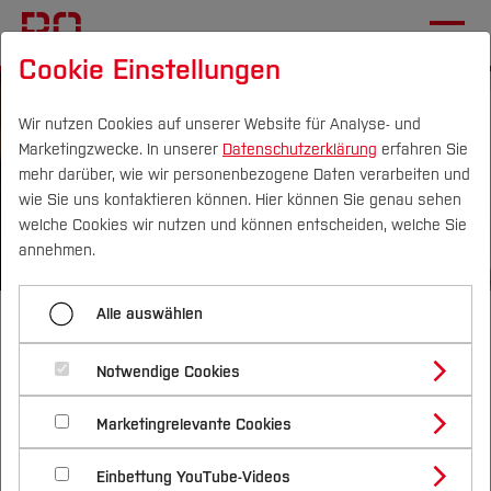
Cookie Einstellungen
Wir nutzen Cookies auf unserer Website für Analyse- und
Marketingzwecke. In unserer
Datenschutzerklärung
erfahren Sie
mehr darüber, wie wir personenbezogene Daten verarbeiten und
wie Sie uns kontaktieren können. Hier können Sie genau sehen
Campus
Personen
DE
|
EN
Quicklinks
welche Cookies wir nutzen und können entscheiden, welche Sie
annehmen.
Studium
Alle auswählen
Bachelor of Science
Studienangebote
Forschung & Transfer
Informatik
Notwendige Cookies
Vor dem Studium
Bachelorstudiengänge
Profil
Nachhaltigkeit
Masterstudiengänge
Marketingrelevante Cookies
Im Studium
Bewerben & Einschreiben
Beratung & Förderung
Forschungs- und Transferprofil
Schwerpunkte
Du möchtest
digitale Geräte und digitale
Nachhaltigkeit studieren
Bewerbungsportal
International
Nach dem Studium
Studienbüros und Prüfungen
Einbettung YouTube-Videos
Schwerpunkte (FuT)
Förderinformation und Antragsberatung