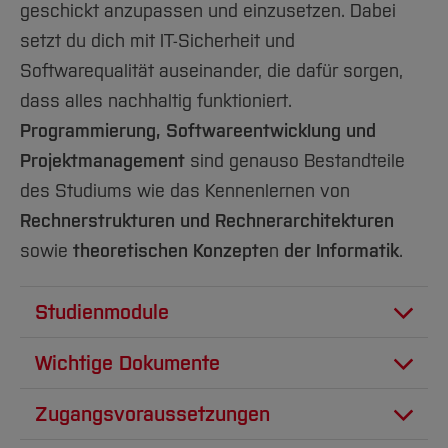
geschickt anzupassen und einzusetzen. Dabei
setzt du dich mit IT-Sicherheit und
Softwarequalität auseinander, die dafür sorgen,
dass alles nachhaltig funktioniert.
Programmierung, Softwareentwicklung und
Projektmanagement
sind genauso Bestandteile
des Studiums wie das Kennenlernen von
Rechnerstrukturen und Rechnerarchitekturen
sowie
theoretischen Konzepte
n
der Informatik
.
Studienmodule
Phase 1: Grundlagen und Arbeitstechniken
Wichtige Dokumente
(1. und 2. Semester)
Zugangsvoraussetzungen
PDF
862 KB
Angewandte Themen wie Java-
Studiengangprüfungsordnung