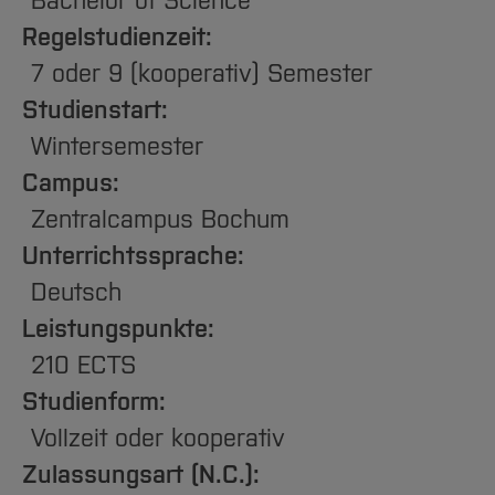
Bachelor of Science
Team und Labore
Amtliche Bekanntmachungen
Studiengänge
Forschung und Projekte
Familiengerechte Hochschule
Aktuelles
Hochschulbibliothek
Regelstudienzeit:
Arbeiten im FB G
Notfall-Infos
Studieninteressierte
International
Gleichstellung
Studium
Hochschulkommunikation
7 oder 9 (kooperativ) Semester
BO Shop
Team
Diskriminierungsfreie Hochschule
Fachgruppen
International Office
Studienstart:
Service
Vertretungen
Forschung und Entwicklung
Medienzentrum
Wintersemester
Wahlen
International
qed-Stiftung
Campus:
Team
Zentrale Studienberatung
Zentralcampus Bochum
Service
Unterrichtssprache:
Deutsch
Leistungspunkte:
210 ECTS
Studienform:
Vollzeit oder kooperativ
Zulassungsart (N.C.):