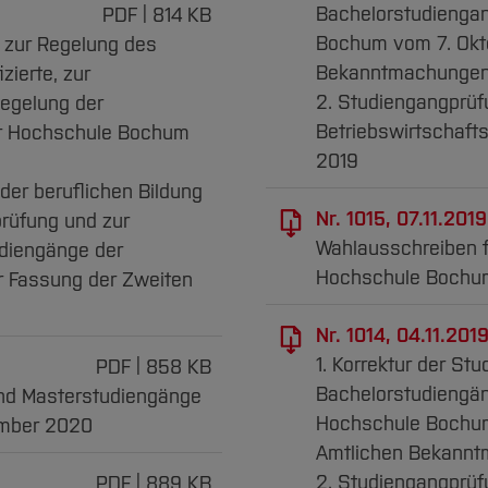
Bachelorstudiengan
PDF
814 KB
Bochum vom 7. Okto
 zur Regelung des
Bekanntmachungen N
zierte, zur
2. Studiengangprüf
egelung der
Betriebswirtschaft
er Hochschule Bochum
2019
der beruflichen Bildung
Nr. 1015, 07.11.2019
prüfung und zur
Wahlausschreiben f
udiengänge der
Hochschule Bochum
r Fassung der Zweiten
Nr. 1014, 04.11.2019
1. Korrektur der St
PDF
858 KB
Bachelorstudiengän
und Masterstudiengänge
Hochschule Bochum 
ember 2020
Amtlichen Bekanntm
2. Studiengangprüf
PDF
889 KB