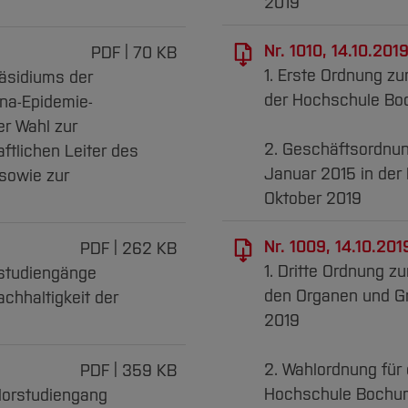
2019
Nr. 1010, 14.10.2019
PDF
70 KB
1. Erste Ordnung z
äsidiums der
der Hochschule Bo
na-Epidemie-
er Wahl zur
2. Geschäftsordnu
ftlichen Leiter des
Januar 2015 in der
 sowie zur
Oktober 2019
Nr. 1009, 14.10.201
PDF
262 KB
1. Dritte Ordnung z
rstudiengänge
den Organen und G
chhaltigkeit der
2019
2. Wahlordnung für
PDF
359 KB
Hochschule Bochum 
lorstudiengang