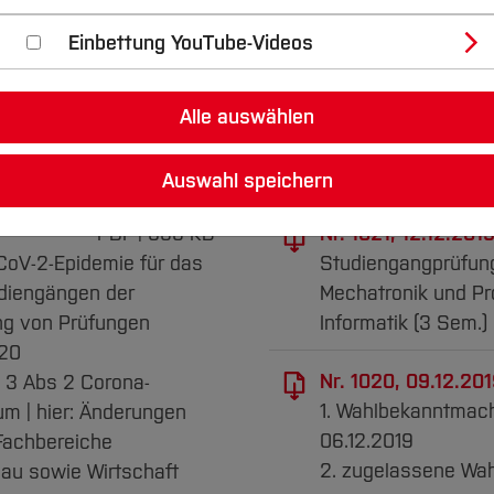
fizielle Organ zur Veröffentlichung von Bestimmungen
Einbettung YouTube-Videos
 in den AB werden die hier dokumentierten Beschlüsse 
Alle auswählen
Jahr 2019:
Auswahl speichern
PDF
366 KB
Nr. 1021, 12.12.2019
oV-2-Epidemie für das
Studiengangprüfun
udiengängen der
Mechatronik und Pr
ng von Prüfungen
Informatik (3 Sem.
020
Nr. 1020, 09.12.201
 3 Abs 2 Corona-
1. Wahlbekanntmac
 | hier: Änderungen
06.12.2019
Fachbereiche
2. zugelassene Wa
au sowie Wirtschaft