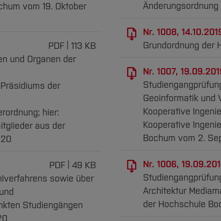
Änderungsordnung 
chum vom 19. Oktober
Nr. 1008, 14.10.201
Grundordnung der 
PDF
113 KB
ien und Organen der
Nr. 1007, 19.09.201
Studiengangprüfung
Präsidiums der
Geoinformatik und 
Kooperative Ingenie
ordnung; hier:
Kooperative Ingeni
tglieder aus der
Bochum vom 2. Se
020
Nr. 1006, 19.09.201
PDF
49 KB
Studiengangprüfun
lverfahrens sowie über
Architektur Mediam
 und
der Hochschule Bo
nkten Studiengängen
20