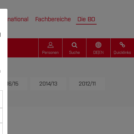
nternational
Fachbereiche
Die BO
d
Personen
Suche
DE
|
EN
Quicklinks
n
2016/15
2014/13
2012/11