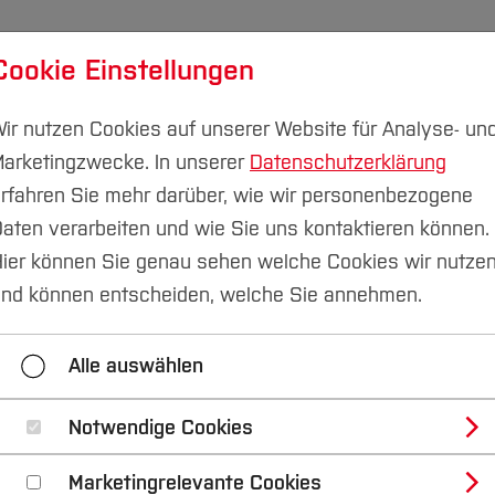
Cookie Einstellungen
udium
Forschung & Transfer
Nachhaltigkeit
I
ir nutzen Cookies auf unserer Website für Analyse- un
arketingzwecke. In unserer
Datenschutzerklärung
rfahren Sie mehr darüber, wie wir personenbezogene
aten verarbeiten und wie Sie uns kontaktieren können.
machungen
2020/19
ier können Sie genau sehen welche Cookies wir nutze
nd können entscheiden, welche Sie annehmen.
2022/21
2020/19
2018/17
Alle auswählen
Notwendige Cookies
Hochschule Bochum 2020 und 2019
Marketingrelevante Cookies