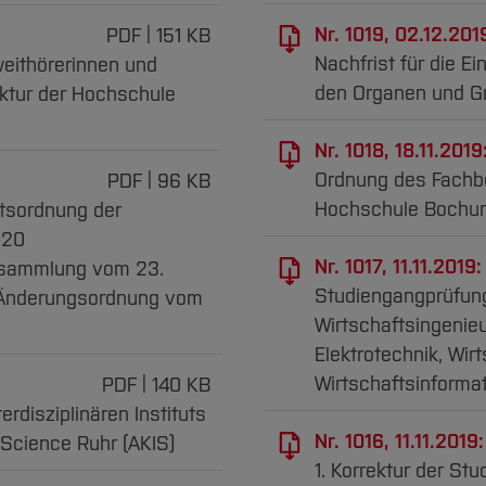
Nr. 1019, 02.12.201
PDF
151 KB
Nachfrist für die E
eithörerinnen und
den Organen und G
ktur der Hochschule
Nr. 1018, 18.11.2019
Ordnung des Fachb
PDF
96 KB
Hochschule Bochum
ftsordnung der
020
Nr. 1017, 11.11.2019:
rsammlung vom 23.
Studiengangprüfung
 Änderungsordnung vom
Wirtschaftsingenie
Elektrotechnik, Wi
Wirtschaftsinforma
PDF
140 KB
disziplinären Instituts
Nr. 1016, 11.11.2019:
 Science Ruhr (AKIS)
1. Korrektur der S