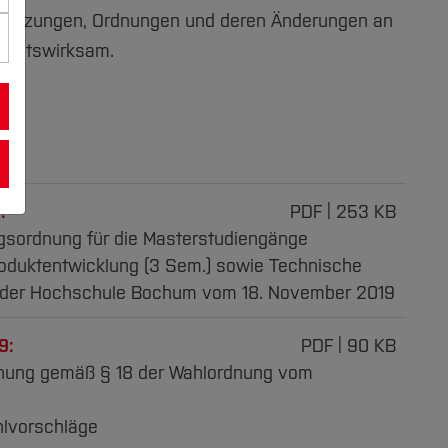
, Satzungen, Ordnungen und deren Änderungen an
rechtswirksam.
:
PDF
253 KB
gsordnung für die Masterstudiengänge
oduktentwicklung (3 Sem.) sowie Technische
) der Hochschule Bochum vom 18. November 2019
9:
PDF
90 KB
hung gemäß § 18 der Wahlordnung vom
hlvorschläge