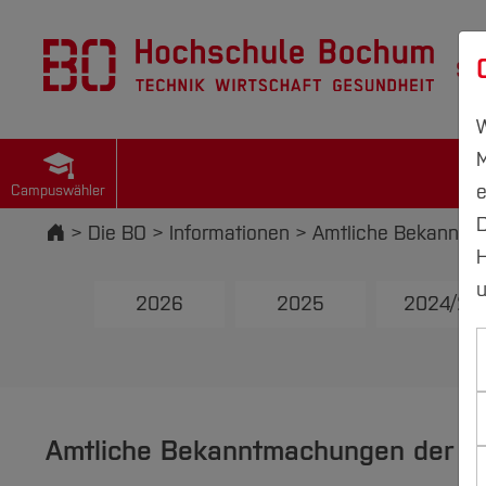
St
W
M
e
Campuswähler
D
Startseite
Die BO
Informationen
Amtliche Bekannt
H
u
2026
2025
2024/23
Amtliche Bekanntmachungen der 