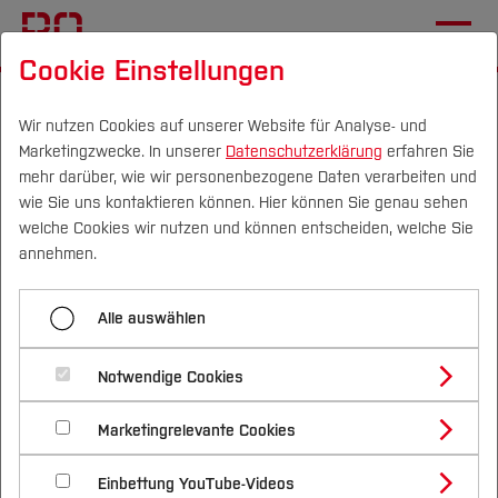
Cookie Einstellungen
Startseite
[...]
Wichtige Einrichtungen
Hochschulbibliothek
Aktuelles
Meldungen
Wir nutzen Cookies auf unserer Website für Analyse- und
Marketingzwecke. In unserer
Datenschutzerklärung
erfahren Sie
mehr darüber, wie wir personenbezogene Daten verarbeiten und
wie Sie uns kontaktieren können. Hier können Sie genau sehen
Menü aufklappen
Campus
Personen
DE
|
EN
Quicklinks
welche Cookies wir nutzen und können entscheiden, welche Sie
annehmen.
Meldungen
Studium
Meldungen
Alle auswählen
Studienangebote
Forschung & Transfer
Notwendige Cookies
Vor dem Studium
Bachelorstudiengänge
Profil
Nachhaltigkeit
Masterstudiengänge
16.07.2026
Hochschulbibliothek
Marketingrelevante Cookies
Im Studium
Bewerben & Einschreiben
Beratung & Förderung
Forschungs- und Transferprofil
Schwerpunkte
Nachhaltigkeit studieren
Bewerbungsportal
lawlink- mit einem Klick vom juristischen
International
Nach dem Studium
Studienbüros und Prüfungen
Einbettung YouTube-Videos
Schwerpunkte (FuT)
Förderinformation und Antragsberatung