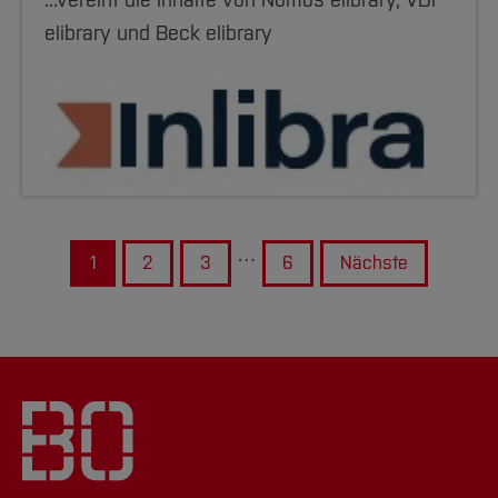
...vereint die Inhalte von Nomos elibrary, VDI
elibrary und Beck elibrary
…
1
2
3
6
Nächste