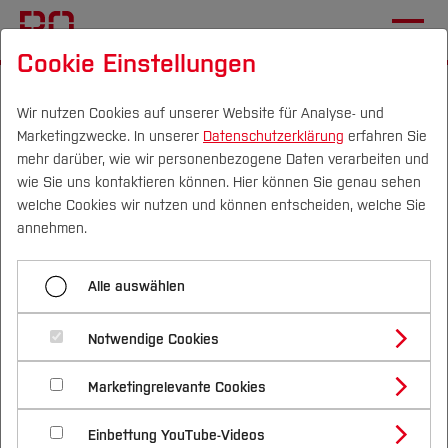
Cookie Einstellungen
Startseite
[...]
Wichtige Einrichtungen
Hochschulbibliothek
Aktuelles
Meldungen
Wir nutzen Cookies auf unserer Website für Analyse- und
Marketingzwecke. In unserer
Datenschutzerklärung
erfahren Sie
mehr darüber, wie wir personenbezogene Daten verarbeiten und
360 Grad, digital und voller
wie Sie uns kontaktieren können. Hier können Sie genau sehen
Informationen
Campus
Personen
DE
|
EN
Quicklinks
welche Cookies wir nutzen und können entscheiden, welche Sie
annehmen.
Studium
06.10.2020
Alle auswählen
Studienangebote
... die virtuellen Rundgänge durch
Forschung & Transfer
Notwendige Cookies
Vor dem Studium
Bachelorstudiengänge
die Fachbibliotheken
Profil
Nachhaltigkeit
Masterstudiengänge
Marketingrelevante Cookies
Im Studium
Bewerben & Einschreiben
Beratung & Förderung
Forschungs- und Transferprofil
Schwerpunkte
Nachhaltigkeit studieren
Bewerbungsportal
International
Nach dem Studium
Studienbüros und Prüfungen
Einbettung YouTube-Videos
Schwerpunkte (FuT)
Förderinformation und Antragsberatung