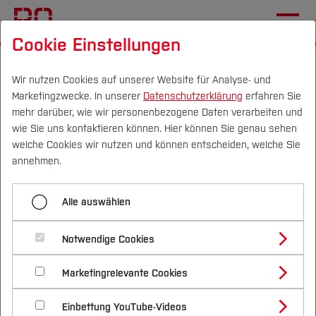
Cookie Einstellungen
Startseite
[...]
Wichtige Einrichtungen
Hochschulbibliothek
Aktuelles
Meldungen
Wir nutzen Cookies auf unserer Website für Analyse- und
Marketingzwecke. In unserer
Datenschutzerklärung
erfahren Sie
mehr darüber, wie wir personenbezogene Daten verarbeiten und
KI (AI)-Nachnutzung von
wie Sie uns kontaktieren können. Hier können Sie genau sehen
digitalen Inhalten
Campus
Personen
DE
|
EN
Quicklinks
welche Cookies wir nutzen und können entscheiden, welche Sie
annehmen.
Studium
13.01.2026
Hochschulbibliothek
Alle auswählen
Studienangebote
Forschung & Transfer
Notwendige Cookies
Vor dem Studium
Bachelorstudiengänge
Profil
Nachhaltigkeit
Masterstudiengänge
Marketingrelevante Cookies
Im Studium
Bewerben & Einschreiben
Beratung & Förderung
Forschungs- und Transferprofil
Schwerpunkte
Nachhaltigkeit studieren
Bewerbungsportal
International
Nach dem Studium
Studienbüros und Prüfungen
Einbettung YouTube-Videos
Schwerpunkte (FuT)
Förderinformation und Antragsberatung