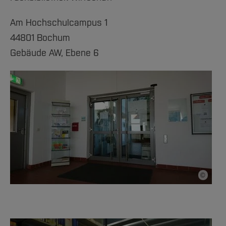
Am Hochschulcampus 1
44801 Bochum
Gebäude AW, Ebene 6
©
Bildnach