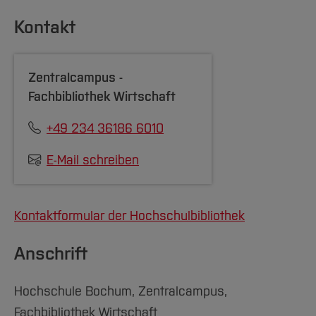
Selbstverbuchungsanlage (nur bei
Kontakt
unbelastetem Gebührenkonto)
Und das können Sie über Ihr Bibliothekskonto
Zentralcampus -
selbst erledigen:
Fachbibliothek Wirtschaft
Vormerkung von Medien
+49 234 36186 6010
Abfrage Ihres Kontos
E-Mail schreiben
Verlängerung von Leihfristen
[Inhalt zuklappen]
Kontaktformular der Hochschulbibliothek
Anschrift
Hochschule Bochum, Zentralcampus,
Fachbibliothek Wirtschaft