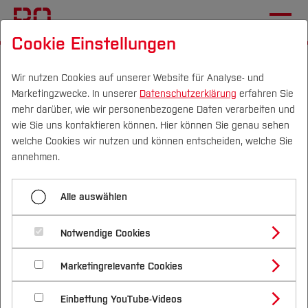
Cookie Einstellungen
Startseite
[...]
Hochschulbibliothek
Info & Kontakt
Fachbibliotheken
Wir nutzen Cookies auf unserer Website für Analyse- und
Marketingzwecke. In unserer
Datenschutzerklärung
erfahren Sie
Zentralcampus - Fachbibliothek Wirtschaft
mehr darüber, wie wir personenbezogene Daten verarbeiten und
wie Sie uns kontaktieren können. Hier können Sie genau sehen
Campus
Personen
DE
|
EN
Quicklinks
welche Cookies wir nutzen und können entscheiden, welche Sie
Menü aufklappen
annehmen.
Studium
Zentralcampus - Fachbibliothek Technik
Alle auswählen
Studienangebote
Zentralcampus-
Forschung & Transfer
Zentralcampus - Fachbibliothek Wirtschaft
Notwendige Cookies
Fachbibliothek Wirtschaft
Vor dem Studium
Bachelorstudiengänge
Campus Velbert/Heiligenhaus - Fachbibliothek
Profil
Nachhaltigkeit
Masterstudiengänge
Marketingrelevante Cookies
Im Studium
Bewerben & Einschreiben
Beratung & Förderung
Forschungs- und Transferprofil
Gesundheitscampus - Fachbibliothek
Schwerpunkte
Nachhaltigkeit studieren
Bewerbungsportal
International
Nach dem Studium
Studienbüros und Prüfungen
Einbettung YouTube-Videos
Schwerpunkte (FuT)
Förderinformation und Antragsberatung