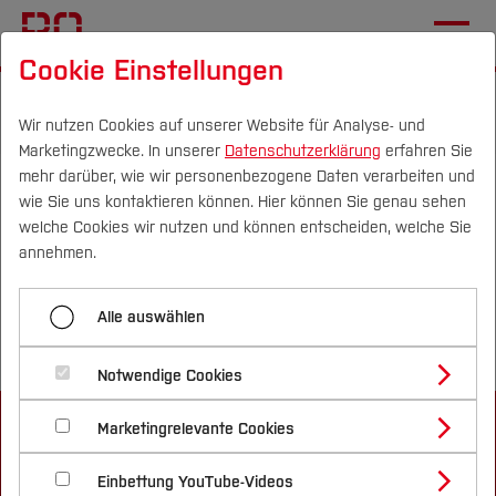
Cookie Einstellungen
Startseite
[...]
Profil
Einrichtungen (FuT)
BIM Institut
Home
Wir nutzen Cookies auf unserer Website für Analyse- und
Marketingzwecke. In unserer
Datenschutzerklärung
erfahren Sie
mehr darüber, wie wir personenbezogene Daten verarbeiten und
Herzlichen Dank für Ihre
wie Sie uns kontaktieren können. Hier können Sie genau sehen
Campus
Personen
DE
|
EN
Quicklinks
welche Cookies wir nutzen und können entscheiden, welche Sie
Anmeldung!
annehmen.
Studium
Sie erhalten in Kürze eine Bestätigungs-E-Mail von
Alle auswählen
uns.
Studienangebote
Forschung & Transfer
Notwendige Cookies
Vor dem Studium
Bachelorstudiengänge
Profil
Nachhaltigkeit
Masterstudiengänge
Marketingrelevante Cookies
Im Studium
Bewerben & Einschreiben
Beratung & Förderung
Forschungs- und Transferprofil
Schwerpunkte
Nachhaltigkeit studieren
Bewerbungsportal
International
Nach dem Studium
Studienbüros und Prüfungen
Einbettung YouTube-Videos
Schwerpunkte (FuT)
Förderinformation und Antragsberatung