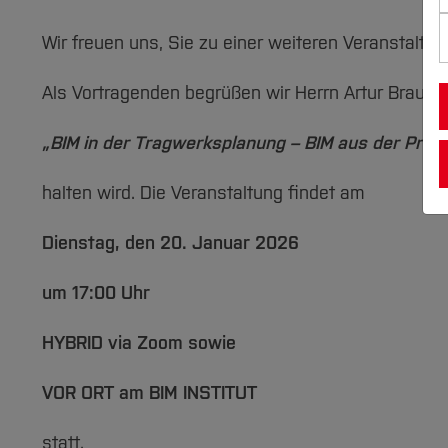
Wir freuen uns, Sie zu einer weiteren Veranstaltun
Als Vortragenden begrüßen wir Herrn Artur Braun
„BIM in der Tragwerksplanung – BIM aus der Praxi
halten wird. Die Veranstaltung findet am
Dienstag, den 20. Januar 2026
um 17:00 Uhr
HYBRID via Zoom sowie
VOR ORT am BIM INSTITUT
statt.