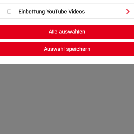
Einbettung YouTube-Videos
g unserer Vortragsreihe „BIM Bier+Brezeln“ einladen zu 
, M.Sc. der iMM GmbH, welcher einen Vortrag zum Thema
Alle auswählen
s eines Statikers“
Auswahl speichern