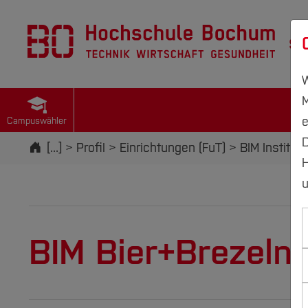
St
W
M
e
Campuswähler
D
Startseite
[...]
Profil
Einrichtungen (FuT)
BIM Institut
H
u
BIM Bier+Brezeln 