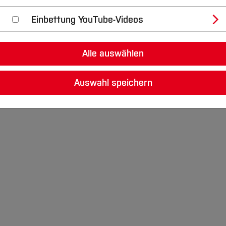
Einbettung YouTube-Videos
g unserer Vortragsreihe „BIM Bier+Brezeln“ einladen zu 
r LOUPZ GmbH & Co. KG, welcher einen Vortrag zum Th
Alle auswählen
msetzungsprozess hin zum Asset-Information-Service-
Auswahl speichern