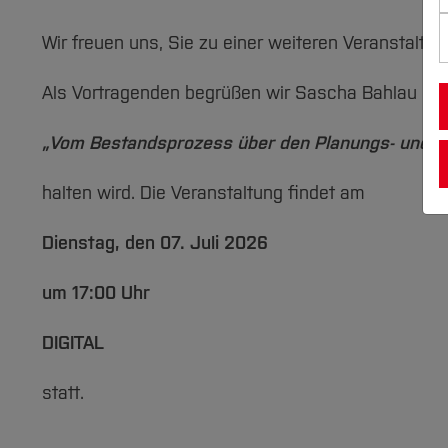
Wir freuen uns, Sie zu einer weiteren Veranstaltun
Als Vortragenden begrüßen wir Sascha Bahlau de
„Vom Bestandsprozess über den Planungs- und U
halten wird. Die Veranstaltung findet am
Dienstag, den 07. Juli 2026
um 17:00 Uhr
DIGITAL
statt.