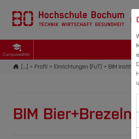
St
W
M
e
Campuswähler
D
Startseite
[...]
Profil
Einrichtungen (FuT)
BIM Institut
H
u
BIM Bier+Brezeln 