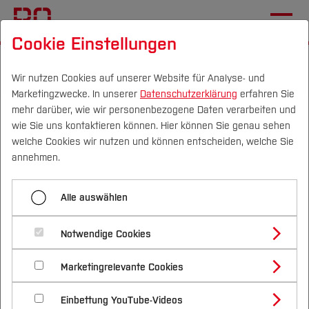
Cookie Einstellungen
Startseite
Die BO
Wichtige Einrichtungen
Career Service
Wir nutzen Cookies auf unserer Website für Analyse- und
Marketingzwecke. In unserer
Datenschutzerklärung
erfahren Sie
mehr darüber, wie wir personenbezogene Daten verarbeiten und
Profiling & Soft Skills -
wie Sie uns kontaktieren können. Hier können Sie genau sehen
Campus
Personen
DE
|
EN
Quicklinks
welche Cookies wir nutzen und können entscheiden, welche Sie
Systematisch das eigene
annehmen.
Bewerberprofil entwickeln
Studium
Alle auswählen
Wann und wo
Anmeldung
Studienangebote
Forschung & Transfer
Notwendige Cookies
Vor dem Studium
Bachelorstudiengänge
Profil
Nachhaltigkeit
Mittwoch, 02.11.22 von 16.00 bis 17.00 Uhr, Raum
Masterstudiengänge
Marketingrelevante Cookies
Im Studium
Bewerben & Einschreiben
AW 1-40
Beratung & Förderung
Forschungs- und Transferprofil
Schwerpunkte
Nachhaltigkeit studieren
Bewerbungsportal
International
Nach dem Studium
Studienbüros und Prüfungen
Einbettung YouTube-Videos
Schwerpunkte (FuT)
Förderinformation und Antragsberatung