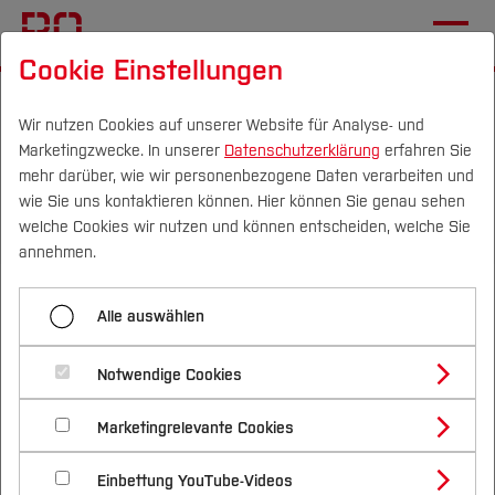
Cookie Einstellungen
Startseite
[...]
Wichtige Einrichtungen
Campus IT
Anleitungen
Anleitungen
Wir nutzen Cookies auf unserer Website für Analyse- und
Marketingzwecke. In unserer
Datenschutzerklärung
erfahren Sie
mehr darüber, wie wir personenbezogene Daten verarbeiten und
wie Sie uns kontaktieren können. Hier können Sie genau sehen
Menü aufklappen
Campus
Personen
DE
|
EN
Quicklinks
welche Cookies wir nutzen und können entscheiden, welche Sie
annehmen.
Start
Studium
Anleitungen
Alle auswählen
FAQ
Studienangebote
Forschung & Transfer
Anleitungen
Notwendige Cookies
Vor dem Studium
Bachelorstudiengänge
Profil
Nachhaltigkeit
Masterstudiengänge
Dokumentation zu UCware an der
Schulungstermine
Marketingrelevante Cookies
Im Studium
Bewerben & Einschreiben
Beratung & Förderung
Forschungs- und Transferprofil
Schwerpunkte
Hochschule Bochum
Nachhaltigkeit studieren
Bewerbungsportal
International
Nach dem Studium
Studienbüros und Prüfungen
Downloads
Einbettung YouTube-Videos
Schwerpunkte (FuT)
Förderinformation und Antragsberatung