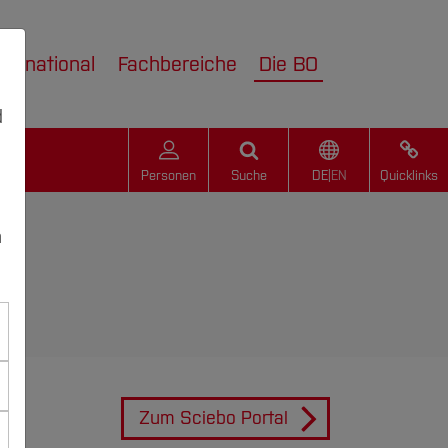
nternational
Fachbereiche
Die BO
d
Personen
Suche
DE
|
EN
Quicklinks
n
Zum Sciebo Portal