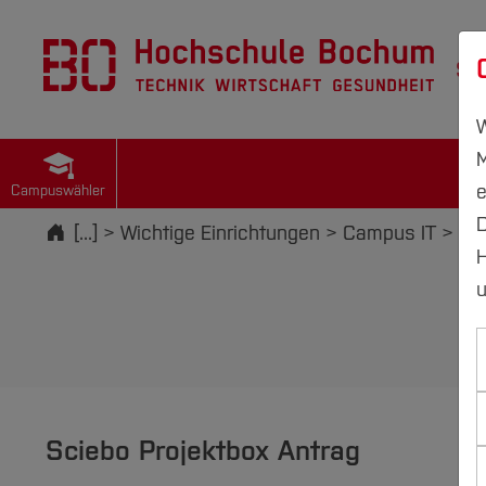
St
W
M
e
Campuswähler
D
Startseite
[...]
Wichtige Einrichtungen
Campus IT
IT-
H
u
Sciebo Projektbox Antrag