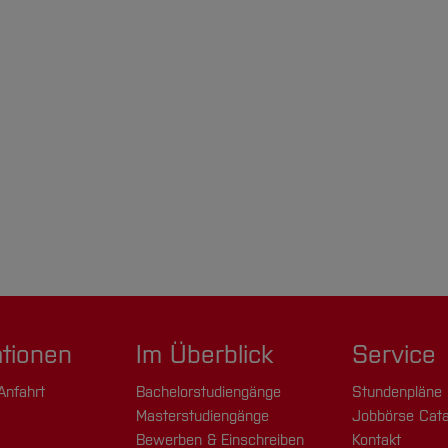
ationen
Im Überblick
Service
Anfahrt
Bachelorstudiengänge
Stundenpläne
Masterstudiengänge
Jobbörse Cata
Bewerben & Einschreiben
Kontakt