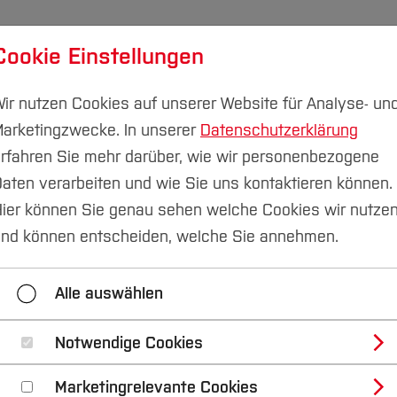
Cookie Einstellungen
udium
Forschung & Transfer
Nachhaltigkeit
I
ir nutzen Cookies auf unserer Website für Analyse- un
arketingzwecke. In unserer
Datenschutzerklärung
rfahren Sie mehr darüber, wie wir personenbezogene
aten verarbeiten und wie Sie uns kontaktieren können.
Support
Sciebo Projektbox Antrag
ier können Sie genau sehen welche Cookies wir nutze
nd können entscheiden, welche Sie annehmen.
ASKnet Softwareshop
Sciebo Projektbox Antrag
Alle auswählen
Notwendige Cookies
Marketingrelevante Cookies