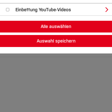
Einbettung YouTube-Videos
 an die Campus IT weiter.
Alle auswählen
Auswahl speichern
box
PD