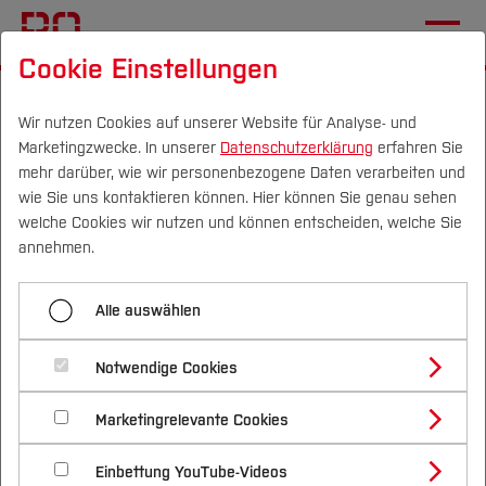
Cookie Einstellungen
Startseite
Unternehmen
Kooperatives Studium
Danke für das Ausfüllen des Formulars zum Tag
Wir nutzen Cookies auf unserer Website für Analyse- und
Marketingzwecke. In unserer
Datenschutzerklärung
erfahren Sie
der offenen Tür
mehr darüber, wie wir personenbezogene Daten verarbeiten und
wie Sie uns kontaktieren können. Hier können Sie genau sehen
Campus
Personen
DE
|
EN
Quicklinks
welche Cookies wir nutzen und können entscheiden, welche Sie
Menü aufklappen
annehmen.
Studium
Danke für das Ausfüllen des Formulars zum
Alle auswählen
Tag der offenen Tür
Studienangebote
Forschung & Transfer
Vielen Dank, das Sie sich Zeit zum
Notwendige Cookies
Vor dem Studium
Bachelorstudiengänge
Ausfüllen des Formulars
Profil
Nachhaltigkeit
Masterstudiengänge
Marketingrelevante Cookies
Im Studium
Bewerben & Einschreiben
genommen haben!
Beratung & Förderung
Forschungs- und Transferprofil
Schwerpunkte
Nachhaltigkeit studieren
Bewerbungsportal
International
Nach dem Studium
Studienbüros und Prüfungen
Einbettung YouTube-Videos
Schwerpunkte (FuT)
Förderinformation und Antragsberatung