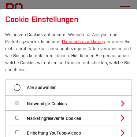
Cookie Einstellungen
Startseite
Übersicht
CVH-Newsletter Juni 2022
Studiengang Wirtschafts- und
Wir nutzen Cookies auf unserer Website für Analyse- und
Marketingzwecke. In unserer
Datenschutzerklärung
erfahren Sie
Industrieinformatik
mehr darüber, wie wir personenbezogene Daten verarbeiten und
wie Sie uns kontaktieren können. Hier können Sie genau sehen
Campus
Personen
DE
|
EN
Quicklinks
welche Cookies wir nutzen und können entscheiden, welche Sie
Menü aufklappen
annehmen.
Studium
Automatisiertes Fahren im Studium
Alle auswählen
Studienangebote
Forschung & Transfer
Zum Wintersemester 2022/2023 bietet der
Studiengang Wirtschafts- und
Notwendige Cookies
Industrieinformatik
Campus Velbert/Heiligenhaus (CVH) zum ersten
Vor dem Studium
Bachelorstudiengänge
Profil
Nachhaltigkeit
Mal eine ganz neue Studienrichtung an:
Masterstudiengänge
Marketingrelevante Cookies
Im Studium
Bewerben & Einschreiben
Ein Boot zum Abschluss
Beratung & Förderung
Forschungs- und Transferprofil
Wirtschafts- und Industrieinformatik. Hier geht es
Schwerpunkte
Nachhaltigkeit studieren
Bewerbungsportal
International
Nach dem Studium
Studienbüros und Prüfungen
Tutorin aus Leidenschaft
Einbettung YouTube-Videos
um die Frage, wie man Arbeitsabläufe in der
Schwerpunkte (FuT)
Förderinformation und Antragsberatung