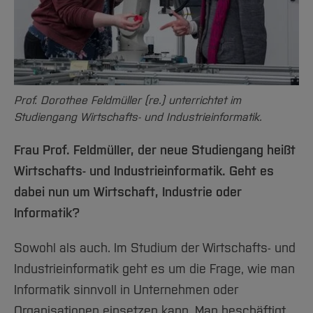
Team und Labore
Amtliche Bekanntmachungen
Studiengänge
Forschung und Projekte
Familiengerechte Hochschule
Aktuelles
Hochschulbibliothek
Arbeiten im FB G
Notfall-Infos
Studieninteressierte
International
Gleichstellung
Studium
Hochschulkommunikation
BO Shop
Team
Diskriminierungsfreie Hochschule
Fachgruppen
International Office
Service
Vertretungen
Forschung und Entwicklung
Medienzentrum
Prof. Dorothee Feldmüller (re.) unterrichtet im
Wahlen
International
qed-Stiftung
Studiengang Wirtschafts- und Industrieinformatik.
Team
Zentrale Studienberatung
Frau Prof. Feldmüller, der neue Studiengang heißt
Service
Wirtschafts- und Industrieinformatik. Geht es
dabei nun um Wirtschaft, Industrie oder
Informatik?
Sowohl als auch. Im Studium der Wirtschafts- und
Industrieinformatik geht es um die Frage, wie man
Informatik sinnvoll in Unternehmen oder
Organisationen einsetzen kann. Man beschäftigt