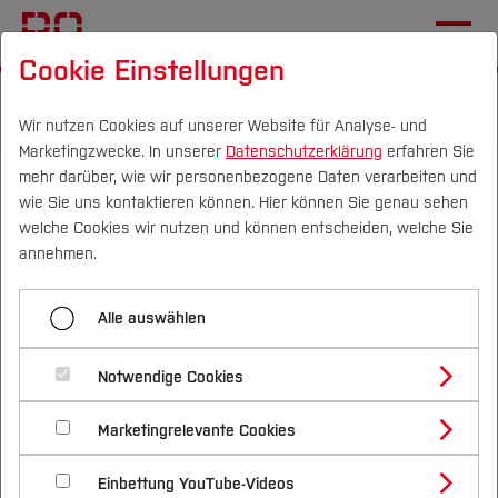
Cookie Einstellungen
Startseite
Die BO
Hochschule
Profil
Familiengerechte Hochschule
Wir nutzen Cookies auf unserer Website für Analyse- und
Marketingzwecke. In unserer
Datenschutzerklärung
erfahren Sie
mehr darüber, wie wir personenbezogene Daten verarbeiten und
Hochschule Bochum für
wie Sie uns kontaktieren können. Hier können Sie genau sehen
Zertifikat zum „audit
Campus
Personen
DE
|
EN
Quicklinks
welche Cookies wir nutzen und können entscheiden, welche Sie
annehmen.
familiengerechte
Studium
hochschule“ mit
Alle auswählen
dauerhaftem Charakter
Studienangebote
Forschung & Transfer
Notwendige Cookies
geehrt
Vor dem Studium
Bachelorstudiengänge
Profil
Nachhaltigkeit
Masterstudiengänge
Marketingrelevante Cookies
Im Studium
Bewerben & Einschreiben
Die Hochschule Bochum ist am 15. Juni 2020 für
Beratung & Förderung
Forschungs- und Transferprofil
Schwerpunkte
Nachhaltigkeit studieren
Bewerbungsportal
International
Nach dem Studium
Studienbüros und Prüfungen
die Auszeichnung mit dem Zertifikat zum „audit
Einbettung YouTube-Videos
Schwerpunkte (FuT)
Förderinformation und Antragsberatung