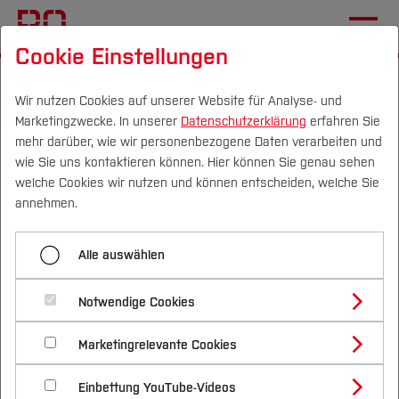
Cookie Einstellungen
Startseite
Die BO
Hochschule
Verwaltung
Dezernat 1
Wir nutzen Cookies auf unserer Website für Analyse- und
Marketingzwecke. In unserer
Datenschutzerklärung
erfahren Sie
mehr darüber, wie wir personenbezogene Daten verarbeiten und
Infos zur Einführung der E-
wie Sie uns kontaktieren können. Hier können Sie genau sehen
Rechnung
Campus
Personen
DE
|
EN
Quicklinks
welche Cookies wir nutzen und können entscheiden, welche Sie
annehmen.
Studium
Alle auswählen
Als Vertragspartner für öffentliche Auftraggeber in
Studienangebote
Forschung & Transfer
Nordrhein-Westfalen haben Sie die Möglichkeit im
Notwendige Cookies
Vor dem Studium
Bachelorstudiengänge
Rahmen der gesetzlichen Vorgaben E-Rechnungen
Profil
Nachhaltigkeit
Masterstudiengänge
Marketingrelevante Cookies
Im Studium
Bewerben & Einschreiben
zu stellen. Dazu steht Ihnen das E-
Beratung & Förderung
Forschungs- und Transferprofil
Schwerpunkte
Rechnungsportal NRW zur Verfügung.
Nachhaltigkeit studieren
Bewerbungsportal
International
Nach dem Studium
Studienbüros und Prüfungen
Einbettung YouTube-Videos
Schwerpunkte (FuT)
Förderinformation und Antragsberatung