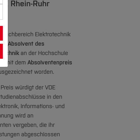
DE Rhein-Ruhr
n Fachbereich Elektrotechnik
ar
,
Absolvent des
technik
an der Hochschule
st mit dem
Absolventenpreis
sgezeichnet worden.
 Preis würdigt der VDE
tudienabschlüsse in den
ektronik, Informations- und
hnung wird an
ten vergeben, die ihr
istungen abgeschlossen