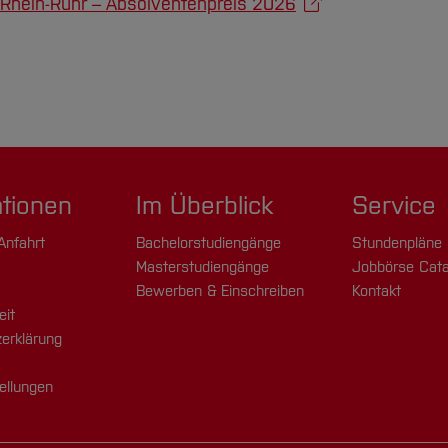
Rhein-Ruhr – Absolventenpreis 2026
ationen
Im Überblick
Service
Anfahrt
Bachelorstudiengänge
Stundenpläne
Masterstudiengänge
Jobbörse Cata
Bewerben & Einschreiben
Kontakt
eit
erklärung
ellungen