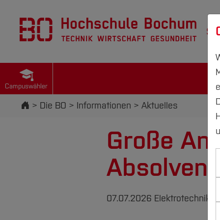
St
W
M
e
Campuswähler
D
Startseite
Die BO
Informationen
Aktuelles
H
Große Ane
u
Absolvent
07.07.2026
Elektrotechnik u