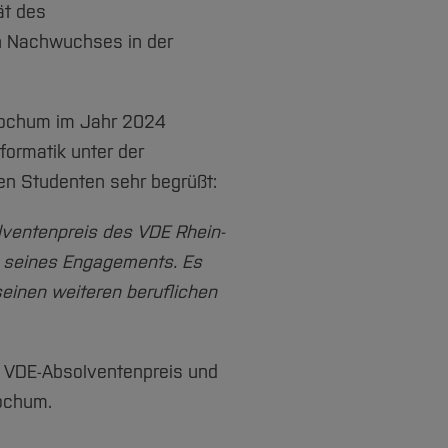
ät des
n Nachwuchses in der
Bochum im Jahr 2024
formatik unter der
en Studenten sehr begrüßt:
olventenpreis des VDE Rhein-
d seines Engagements. Es
seinen weiteren beruflichen
um VDE-Absolventenpreis und
ochum.