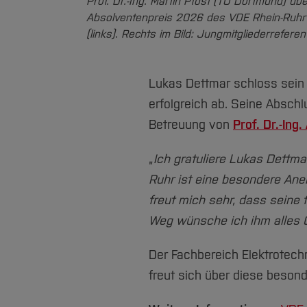
Prof. Dr.-Ing. Martin Pfost (TU Dortmund) üb
Absolventenpreis 2026 des VDE Rhein-Ruhr
(links). Rechts im Bild: Jungmitgliederrefere
Lukas Dettmar schloss sein
erfolgreich ab. Seine Abschl
Betreuung von
Prof. Dr.-Ing
„
Ich gratuliere Lukas Dettm
Ruhr ist eine besondere An
freut mich sehr, dass seine 
Weg wünsche ich ihm alles Gu
Der Fachbereich Elektrotech
freut sich über diese beso