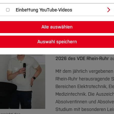
 mit dem Absolventenpreis 2026 des V
Einbettung YouTube-Videos
Alle auswählen
Ein besonderer Erfolg für de
und Informatik:
Lukas Dettm
Auswahl speichern
Masterstudiengangs Elektro
Bochum (Abschluss 2024), i
2026 des VDE Rhein-Ruhr
au
Mit dem jährlich vergebenen
Rhein-Ruhr herausragende S
Bereichen Elektrotechnik, El
Medizintechnik. Die Auszeic
Absolventinnen und Absolven
Studium mit besonderen Le