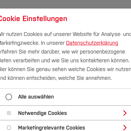
Cookie Einstellungen
udium
Forschung & Transfer
Nachhaltigkeit
I
ir nutzen Cookies auf unserer Website für Analyse- un
arketingzwecke. In unserer
Datenschutzerklärung
rfahren Sie mehr darüber, wie wir personenbezogene
aten verarbeiten und wie Sie uns kontaktieren können.
ier können Sie genau sehen welche Cookies wir nutze
rkennung für einen
nd können entscheiden, welche Sie annehmen.
en
Alle auswählen
Notwendige Cookies
nd Informatik (FB E)
Marketingrelevante Cookies