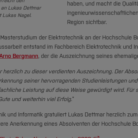
erreicht den
haben, und macht die Qualit
 an Lukas Dettmar
ingenieurwissenschaftliche
nt Lukas Nagel.
Region sichtbar.
 Masterstudium der Elektrotechnik an der Hochschule 
ussarbeit entstand im Fachbereich Elektrotechnik und In
. Arno Bergmann
, der die Auszeichnung seines ehemalig
ar herzlich zu dieser verdienten Auszeichnung. Der Abs
erkennung seiner hervorragenden Studienleistungen un
fachliche Leistung auf diese Weise gewürdigt wird. Für 
te und weiterhin viel Erfolg.
“
nik und Informatik gratuliert Lukas Dettmar herzlich z
ndere Anerkennung eines Absolventen der Hochschule B