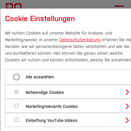
Cookie Einstellungen
Wir nutzen Cookies auf unserer Website für Analyse- und
Marketingzwecke. In unserer
Datenschutzerklärung
erfahren Sie m
darüber, wie wir personenbezogene Daten verarbeiten und wie Sie
uns kontaktieren können. Hier können Sie genau sehen welche
Campus
Personen
DE
|
EN
Quicklinks
Cookies wir nutzen und können entscheiden, welche Sie annehmen
Studium
Alle auswählen
Infos für
Studienangebote
Forschung & Transfer
Notwendige Cookies
Studieninteressier
Vor dem Studium
Bachelorstudiengänge
Marketingrelevante Cookies
Profil
Nachhaltigkeit
Masterstudiengänge
Im Studium
Bewerben & Einschreiben
Beratung & Förderung
Forschungs- und Transferprofil
Einbettung YouTube-Videos
Schwerpunkte
Nachhaltigkeit studieren
Bewerbungsportal
International
Nach dem Studium
Studienbüros und Prüfungen
Schwerpunkte (FuT)
Förderinformation und Antragsberatung