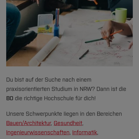
Team und Labore
Amtliche Bekanntmachungen
Studiengänge
Forschung und Projekte
Familiengerechte Hochschule
Aktuelles
Hochschulbibliothek
Arbeiten im FB G
Notfall-Infos
Studieninteressierte
International
Gleichstellung
Studium
Hochschulkommunikation
BO Shop
Team
Diskriminierungsfreie Hochschule
Fachgruppen
International Office
Service
Vertretungen
Forschung und Entwicklung
Medienzentrum
Wahlen
International
qed-Stiftung
Team
Zentrale Studienberatung
Service
Du bist auf der Suche nach einem
praxisorientierten Studium in NRW? Dann ist die
BO
die richtige Hochschule für dich!
Unsere Schwerpunkte liegen in den Bereichen
Bauen/Architektur
,
Gesundheit
,
Ingenieurwissenschaften
,
Informatik
,