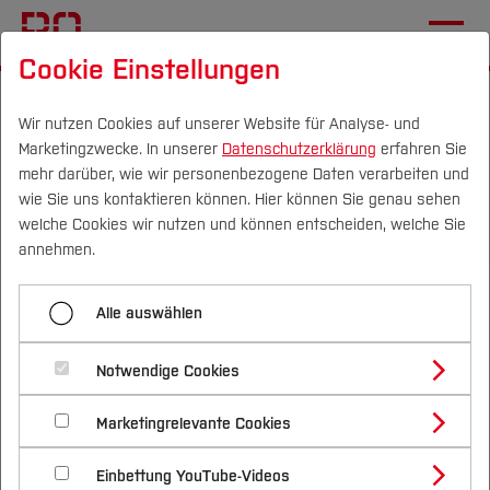
Cookie Einstellungen
Startseite
Studium
Studienangebote
Schwerpunkte
Informatik
Wir nutzen Cookies auf unserer Website für Analyse- und
Marketingzwecke. In unserer
Datenschutzerklärung
erfahren Sie
mehr darüber, wie wir personenbezogene Daten verarbeiten und
wie Sie uns kontaktieren können. Hier können Sie genau sehen
Menü aufklappen
Campus
Personen
DE
|
EN
Quicklinks
welche Cookies wir nutzen und können entscheiden, welche Sie
annehmen.
Bauen und Architektur
Studium
Studiengänge im Bereich
Alle auswählen
Gesundheit
Studienangebote
Forschung & Transfer
Informatik
Ingenieurwissenschaften
Notwendige Cookies
Vor dem Studium
Bachelorstudiengänge
Profil
Nachhaltigkeit
Masterstudiengänge
Informatik
Marketingrelevante Cookies
Im Studium
Bewerben & Einschreiben
Beratung & Förderung
Forschungs- und Transferprofil
Schwerpunkte
Nachhaltigkeit studieren
Bewerbungsportal
International
Nach dem Studium
Studienbüros und Prüfungen
Nachhaltigkeit und Umwelt
Einbettung YouTube-Videos
Schwerpunkte (FuT)
Förderinformation und Antragsberatung