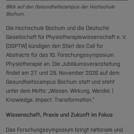
Team und Labore
Amtliche Bekanntmachungen
Studiengänge
Forschung und Projekte
Familiengerechte Hochschule
Aktuelles
Hochschulbibliothek
Blick auf den Gesundheitscampus der Hochschule
Arbeiten im FB G
Notfall-Infos
Studieninteressierte
International
Gleichstellung
Bochum.
Studium
Hochschulkommunikation
BO Shop
Team
Diskriminierungsfreie Hochschule
Fachgruppen
International Office
Die Hochschule Bochum und die Deutsche
Service
Vertretungen
Forschung und Entwicklung
Medienzentrum
Gesellschaft für Physiotherapiewissenschaft e. V.
Wahlen
International
(DGPTW) kündigen den Start des Call for
qed-Stiftung
Abstracts für das 10. Forschungssymposium
Team
Zentrale Studienberatung
Physiotherapie an. Die Jubiläumsveranstaltung
Service
findet am 27. und 28. November 2026 auf dem
Gesundheitscampus Bochum statt und steht
unter dem Motto: „Wissen. Wirkung. Wandel. |
Knowledge. Impact. Transformation.“
Wissenschaft, Praxis und Zukunft im Fokus
Das Forschungssymposium bringt nationale und