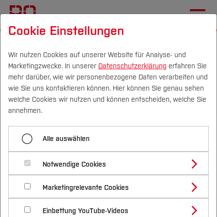
Cookie Einstellungen
Startseite
Die BO
Wichtige Einrichtungen
Hochschulkommunikation
Pressemitteilungen
Wir nutzen Cookies auf unserer Website für Analyse- und
Marketingzwecke. In unserer
Datenschutzerklärung
erfahren Sie
mehr darüber, wie wir personenbezogene Daten verarbeiten und
wie Sie uns kontaktieren können. Hier können Sie genau sehen
Menü aufklappen
Campus
Personen
DE
|
EN
Quicklinks
welche Cookies wir nutzen und können entscheiden, welche Sie
annehmen.
Übersicht
Studium
10. Forschungssymposium
Alle auswählen
2025
Studienangebote
Forschung & Transfer
Physiotherapie in Bochum
2024
Notwendige Cookies
Vor dem Studium
Bachelorstudiengänge
Profil
Nachhaltigkeit
31.03.2026
PRESSEMITTEILUNG, Pflege-,
Masterstudiengänge
2023
Marketingrelevante Cookies
Im Studium
Bewerben & Einschreiben
Beratung & Förderung
Forschungs- und Transferprofil
Hebammen- und Therapiewissenschaften (FB
Schwerpunkte
Nachhaltigkeit studieren
Bewerbungsportal
International
Nach dem Studium
Studienbüros und Prüfungen
2022
Einbettung YouTube-Videos
Schwerpunkte (FuT)
PHT)
Förderinformation und Antragsberatung