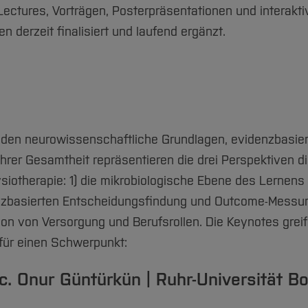
ctures, Vorträgen, Posterpräsentationen und interakti
n derzeit finalisiert und laufend ergänzt.
inden neurowissenschaftliche Grundlagen, evidenzbasie
ihrer Gesamtheit repräsentieren die drei Perspektiven d
siotherapie: 1) die mikrobiologische Ebene des Lernens
enzbasierten Entscheidungsfindung und Outcome-Messu
on von Versorgung und Berufsrollen. Die Keynotes grei
für einen Schwerpunkt:
.c. Onur Güntürkün | Ruhr-Universität 