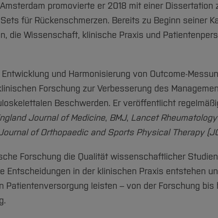
 Amsterdam promovierte er 2018 mit einer Dissertation 
ets für Rückenschmerzen. Bereits zu Beginn seiner Ka
n, die Wissenschaft, klinische Praxis und Patientenper
der Entwicklung und Harmonisierung von Outcome-Messun
 klinischen Forschung zur Verbesserung des Manageme
oskelettalen Beschwerden. Er veröffentlicht regelmäßi
gland Journal of Medicine
,
BMJ
,
Lancet Rheumatology
Journal of Orthopaedic and Sports Physical Therapy (
che Forschung die Qualität wissenschaftlicher Studien
e Entscheidungen in der klinischen Praxis entstehen u
n Patientenversorgung leisten – von der Forschung bis 
g.