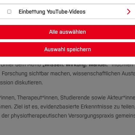
Einbettung YouTube-Videos
 Wandel.
Alle auswählen
utschen Gesellschaft für Physiotherapiewissenschaft 
Auswahl speichern
Physiotherapie am
27. und 28. November 2026
an den
 Unter dem Motto
„Wissen. Wirkung. Wandel.“
möchten 
n Forschung sichtbar machen, wissenschaftlichen Aust
ssion diskutieren.
innen, Therapeut*innen, Studierende sowie Akteur*inn
en. Ziel ist es, evidenzbasierte Erkenntnisse zu teilen
el der physiotherapeutischen Versorgungspraxis gemei