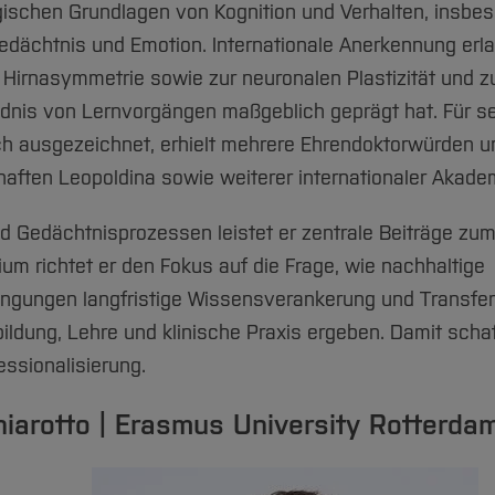
ogischen Grundlagen von Kognition und Verhalten, insbe
dächtnis und Emotion. Internationale Anerkennung erla
n Hirnasymmetrie sowie zur neuronalen Plastizität und z
ndnis von Lernvorgängen maßgeblich geprägt hat. Für s
ch ausgezeichnet, erhielt mehrere Ehrendoktorwürden un
aften Leopoldina sowie weiterer internationaler Akade
d Gedächtnisprozessen leistet er zentrale Beiträge zu
um richtet er den Fokus auf die Frage, wie nachhaltige
ngungen langfristige Wissensverankerung und Transfer
dung, Lehre und klinische Praxis ergeben. Damit schaff
ssionalisierung.
hiarotto | Erasmus University Rotterda