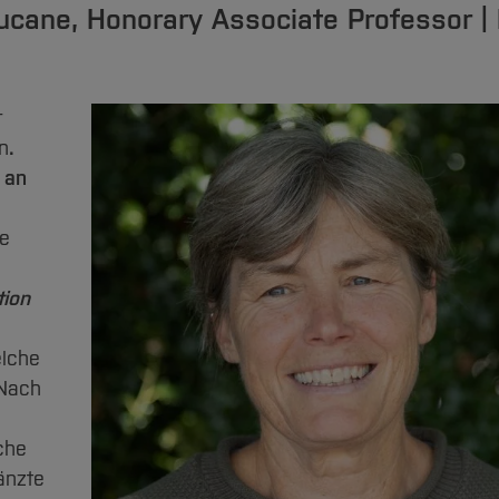
ucane, Honorary Associate Professor |
r
n
.
 an
le
tion
elche
 Nach
sche
änzte