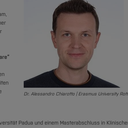
am,
her
r
are“
en
iten
e
Dr. Alessandro Chiarotto | Erasmus University Rot
ersität Padua und einem Masterabschluss in Klinische