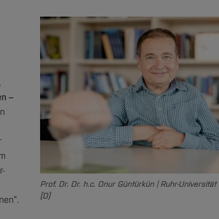
,
en –
n
r
im
r-
Prof. Dr. Dr. h.c. Onur Güntürkün | Ruhr-Universitä
(D)
nen“.