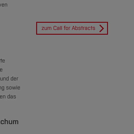
ven
zum Call for Abstracts
rte
ie
 und der
ng sowie
fen das
Bochum