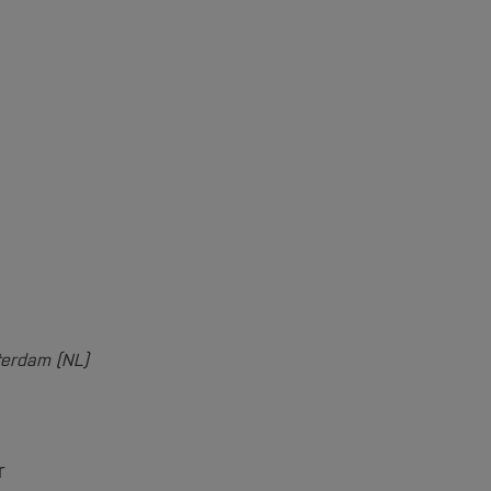
terdam (NL)
r