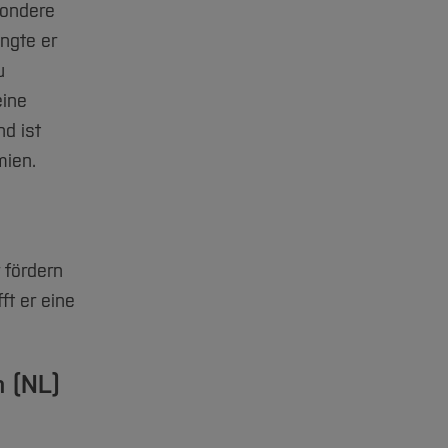
sondere
ngte er
u
eine
d ist
mien.
m
 fördern
t er eine
m (NL)