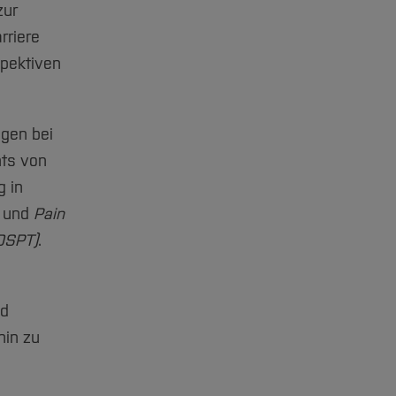
zur
rriere
spektiven
gen bei
nts von
g in
und
Pain
JOSPT)
.
nd
hin zu