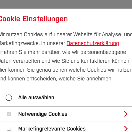
Cookie Einstellungen
udium
Forschung & Transfer
Nachhaltigkeit
I
ir nutzen Cookies auf unserer Website für Analyse- un
arketingzwecke. In unserer
Datenschutzerklärung
rfahren Sie mehr darüber, wie wir personenbezogene
aten verarbeiten und wie Sie uns kontaktieren können.
apie­wissenschaften
Aktuelles
Übersicht
ier können Sie genau sehen welche Cookies wir nutze
nd können entscheiden, welche Sie annehmen.
Programm
Call for Abstracts
Anmeldung
A
Alle auswählen
Notwendige Cookies
mposium Physiother
Marketingrelevante Cookies