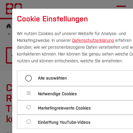
Cookie Einstellungen
Startseite
Die BO
Wichtige Einrichtungen
Hochschulkommunikation
Pressemitteilungen
Wir nutzen Cookies auf unserer Website für Analyse- und
Marketingzwecke. In unserer
Datenschutzerklärung
erfahren 
darüber, wie wir personenbezogene Daten verarbeiten und w
kontaktieren können. Hier können Sie genau sehen welche C
Menü aufklappen
Campus
Personen
DE
|
EN
Quicklinks
nutzen und können entscheiden, welche Sie annehmen.
Übersicht
Studium
Alle auswählen
Chronische
2025
Studienangebote
Forschung & Transfer
Notwendige Cookies
Rückenschmerzen: Viele
2024
Vor dem Studium
Bachelorstudiengänge
Therapien helfen – aber nur
Marketingrelevante Cookies
Profil
Nachhaltigkeit
Masterstudiengänge
2023
Im Studium
Bewerben & Einschreiben
kurzfristig
Beratung & Förderung
Forschungs- und Transferprofil
Einbettung YouTube-Videos
Schwerpunkte
Nachhaltigkeit studieren
Bewerbungsportal
International
Nach dem Studium
Studienbüros und Prüfungen
2022
Schwerpunkte (FuT)
Förderinformation und Antragsberatung