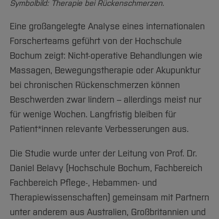
Team und Labore
Symbolbild: Therapie bei Rückenschmerzen.
Amtliche Bekanntmachungen
Studiengänge
Forschung und Projekte
Familiengerechte Hochschule
Aktuelles
Hochschulbibliothek
Arbeiten im FB G
Notfall-Infos
Studieninteressierte
International
Gleichstellung
Studium
Hochschulkommunikation
Eine großangelegte Analyse eines internationalen
BO Shop
Team
Diskriminierungsfreie Hochschule
Fachgruppen
Forscherteams geführt von der Hochschule
International Office
Service
Bochum zeigt: Nicht-operative Behandlungen wie
Vertretungen
Forschung und Entwicklung
Medienzentrum
Massagen, Bewegungstherapie oder Akupunktur
Wahlen
International
qed-Stiftung
bei chronischen Rückenschmerzen können
Team
Zentrale Studienberatung
Beschwerden zwar lindern – allerdings meist nur
Service
für wenige Wochen. Langfristig bleiben für
Patient*innen relevante Verbesserungen aus.
Die Studie wurde unter der Leitung von Prof. Dr.
Daniel Belavy (Hochschule Bochum, Fachbereich
Fachbereich Pflege-, Hebammen- und
Therapiewissenschaften) gemeinsam mit Partnern
unter anderem aus Australien, Großbritannien und