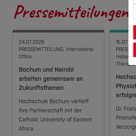
Pressemitteilungen
24.07.2026
15.07.20
PRESSEMITTEILUNG, International
PRESSEMI
Office
Hebamme
Therapie
Bochum und Nairobi
Hochsc
arbeiten gemeinsam an
Physio
Zukunftsthemen
erfolgr
Hochschule Bochum vertieft
Dr. Fran
ihre Partnerschaft mit der
Promotio
Catholic University of Eastern
Versorg
Africa.