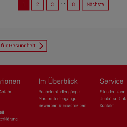
…
1
2
3
8
Nächste
 für Gesundheit
ationen
Im Überblick
Service
Anfahrt
Bachelorstudiengänge
Stundenpläne
Masterstudiengänge
Jobbörse Cata
Bewerben & Einschreiben
Kontakt
eit
erklärung