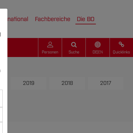
nternational
Fachbereiche
Die BO
d
Personen
Suche
DE
|
EN
Quicklinks
n
2019
2018
2017