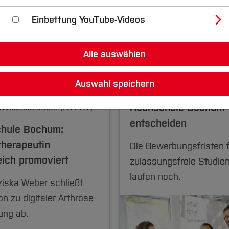
 der Hochschule Boch
Einbettung YouTube-Videos
Alle auswählen
26
08.07.2026
Auswahl speichern
TTEILUNG, Pflege-,
Jetzt für ein Studium
n- und
Hochschule Bochum
wissenschaften (FB PHT)
entscheiden
hule Bochum:
therapeutin
Die Bewerbungsfristen 
eich promoviert
zulassungsfreie Studie
laufen noch.
ziska Weber schließt
n zu digitaler Arthrose-
ung ab.