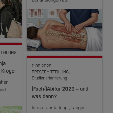
Behandlungen auf.
TTEILUNG
nja
11.06.2026
 Kröger
PRESSEMITTEILUNG,
Studienorientierung
ahen
(Fach-)Abitur 2026 – und
und
was dann?
Infoveranstaltung „Langer