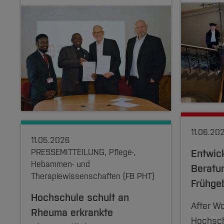
11.06.20
11.05.2026
PRESSEMITTEILUNG, Pflege-,
Entwic
Hebammen- und
Beratu
Therapiewissenschaften (FB PHT)
Frühge
Hochschule schult an
After W
Rheuma erkrankte
Hochsch