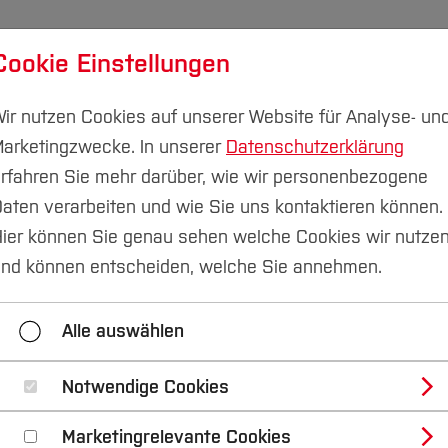
Cookie Einstellungen
udium
Forschung & Transfer
Nachhaltigkeit
I
ir nutzen Cookies auf unserer Website für Analyse- un
arketingzwecke. In unserer
Datenschutzerklärung
rfahren Sie mehr darüber, wie wir personenbezogene
aten verarbeiten und wie Sie uns kontaktieren können.
unikation
Pressemitteilungen
Übersicht
ier können Sie genau sehen welche Cookies wir nutze
nd können entscheiden, welche Sie annehmen.
2023
2022
2021
2020
Alle auswählen
Kontakt
Notwendige Cookies
Marketingrelevante Cookies