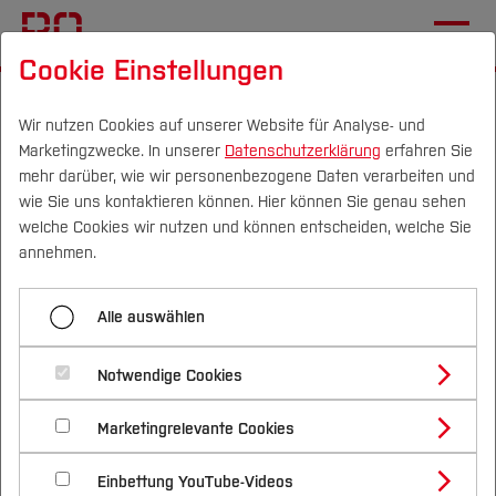
Cookie Einstellungen
Startseite
Die BO
Wichtige Einrichtungen
Hochschulkommunikation
Wir nutzen Cookies auf unserer Website für Analyse- und
Marketingzwecke. In unserer
Datenschutzerklärung
erfahren Sie
mehr darüber, wie wir personenbezogene Daten verarbeiten und
Messenger & News
wie Sie uns kontaktieren können. Hier können Sie genau sehen
Campus
Personen
DE
|
EN
Quicklinks
welche Cookies wir nutzen und können entscheiden, welche Sie
annehmen.
BO-Kommunikationsapp
Studium
Just Social
Alle auswählen
Studienangebote
Forschung & Transfer
Notwendige Cookies
Vor dem Studium
Bachelorstudiengänge
[Inhalt zuklappen]
Die Hochschule Bochum in den
Profil
Nachhaltigkeit
Masterstudiengänge
Marketingrelevante Cookies
Im Studium
Bewerben & Einschreiben
sozialen Netzwerken
Beratung & Förderung
Forschungs- und Transferprofil
Schwerpunkte
Nachhaltigkeit studieren
Bewerbungsportal
International
Nach dem Studium
Studienbüros und Prüfungen
Einbettung YouTube-Videos
Schwerpunkte (FuT)
Förderinformation und Antragsberatung