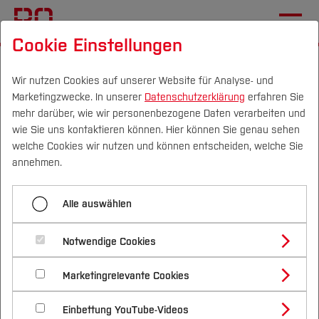
Cookie Einstellungen
Startseite
Die BO
Wichtige Einrichtungen
International Office
Aktuelles
Wir nutzen Cookies auf unserer Website für Analyse- und
Marketingzwecke. In unserer
Datenschutzerklärung
erfahren Sie
mehr darüber, wie wir personenbezogene Daten verarbeiten und
wie Sie uns kontaktieren können. Hier können Sie genau sehen
Menü aufklappen
Campus
Personen
DE
|
EN
Quicklinks
welche Cookies wir nutzen und können entscheiden, welche Sie
annehmen.
Übersicht
Studium
Aktuelles
Alle auswählen
Aktuelles
Studienangebote
Forschung & Transfer
Angebote IO
Notwendige Cookies
Vor dem Studium
Bachelorstudiengänge
News
Termine
Profil
Nachhaltigkeit
Masterstudiengänge
Wege an die BO
Marketingrelevante Cookies
Im Studium
Bewerben & Einschreiben
Beratung & Förderung
Forschungs- und Transferprofil
Schwerpunkte
Nachhaltigkeit studieren
Bewerbungsportal
International
Nach dem Studium
Studienbüros und Prüfungen
Wege ins Ausland
Einbettung YouTube-Videos
Schwerpunkte (FuT)
Förderinformation und Antragsberatung