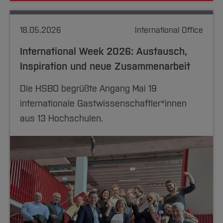
Team und Labore
Amtliche Bekanntmachungen
Studiengänge
Forschung und Projekte
Familiengerechte Hochschule
Aktuelles
Hochschulbibliothek
Arbeiten im FB G
Notfall-Infos
Studieninteressierte
International
Gleichstellung
Studium
Hochschulkommunikation
18.05.2026
International Office
BO Shop
Team
Diskriminierungsfreie Hochschule
Fachgruppen
International Office
International Week 2026: Austausch,
Service
Vertretungen
Forschung und Entwicklung
Medienzentrum
Inspiration und neue Zusammenarbeit
Wahlen
International
qed-Stiftung
Die HSBO begrüßte Angang Mai 19
Team
Zentrale Studienberatung
internationale Gastwissenschaftler*innen
Service
aus 13 Hochschulen.