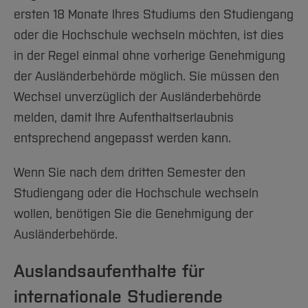
Immigration office |
sicherzustellen, dass Sie Ihr Studium
ersten 18 Monate Ihres Studiums den Studiengang
City of Bochum
Webseite:
innerhalb einer angemessenen Zeit
oder die Hochschule wechseln möchten, ist dies
Ausländeramt | Kreis
abschließen können. Solche Nachweise
in der Regel einmal ohne vorherige Genehmigung
Mettmann
erhalten Sie per E-Mail beim Studienbüro der.
der Ausländerbehörde möglich. Sie müssen den
Bitte fügen Sie eine Kopie des Schreibens der
Wechsel unverzüglich der Ausländerbehörde
Ausländerbehörde bei.
Bitte beachten Sie bei einem Umzug:
melden, damit Ihre Aufenthaltserlaubnis
Solange Sie sich noch nicht offiziell
entsprechend angepasst werden kann.
Wichtig:
Wenn Sie erst nach Ablauf Ihrer
umgemeldet haben, ist weiterhin die
Aufenthaltserlaubnis einen Termin beantragen,
Wenn Sie nach dem dritten Semester den
Ausländerbehörde Ihres bisherigen Wohnorts
kann dies rechtliche Konsequenzen haben (z.
Studiengang oder die Hochschule wechseln
für Sie zuständig.
B. Probleme bei weiteren Verlängerungen oder
wollen, benötigen Sie die Genehmigung der
Arbeitserlaubnissen).
Ausländerbehörde.
[Inhalt zuklappen]
Auslandsaufenthalte für
[Inhalt zuklappen]
internationale Studierende