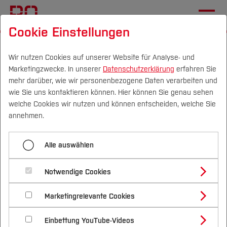
Cookie Einstellungen
Startseite
[...]
Wege an die BO
Internationale Bewerber*innen
Wir nutzen Cookies auf unserer Website für Analyse- und
Marketingzwecke. In unserer
Datenschutzerklärung
erfahren Sie
Leben in Deutschland
Visum & Aufenthalt
mehr darüber, wie wir personenbezogene Daten verarbeiten und
wie Sie uns kontaktieren können. Hier können Sie genau sehen
Campus
Personen
DE
|
EN
Quicklinks
welche Cookies wir nutzen und können entscheiden, welche Sie
Menü aufklappen
annehmen.
Studium
Krankenversicherung
Alle auswählen
Studienangebote
Visum
Forschung & Transfer
Visum & Aufenthalt
Notwendige Cookies
Vor dem Studium
Bachelorstudiengänge
Sprachkurse
Profil
Nachhaltigkeit
Ob Sie ein Visum benötigen, hängt von Ihrer
Masterstudiengänge
Marketingrelevante Cookies
Im Studium
Bewerben & Einschreiben
Staatsangehörigkeit, der Dauer Ihres Aufenthalts
Beratung & Förderung
Forschungs- und Transferprofil
Freizeit und Soziales
Schwerpunkte
Nachhaltigkeit studieren
Bewerbungsportal
International
Nach dem Studium
Studienbüros und Prüfungen
und bestimmten Einzelheiten Ihres Studiums ab.
Einbettung YouTube-Videos
Schwerpunkte (FuT)
Förderinformation und Antragsberatung