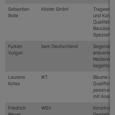
Sebastian
Köster GmbH
Tragwerks
Bolle
und Konzep
Qualitäts
Bauüberw
Spezialtie
Furkan
bam Deutschland
Gegenübers
Vurgun
erdverlegt
Medienleit
begehbare
Laurens
IKT
Bäume und 
Kotas
Qualifizie
passiven
mit Analys
Friedrich
WSV
Konstrukt
Meyer
Gestaltung