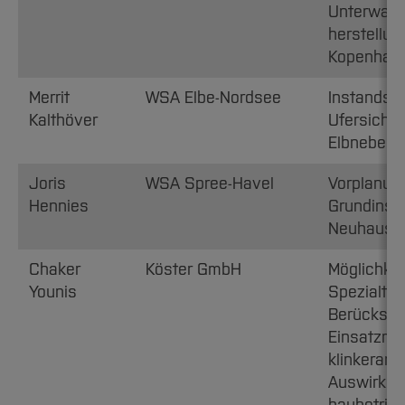
Unterwass
herstellun
Kopenhag
Merrit
WSA Elbe-Nordsee
Instandse
Kalthöver
Ufersiche
Elbnebenf
Joris
WSA Spree-Havel
Vorplanung
Hennies
Grundinst
Neuhaus i
Chaker
Köster GmbH
Möglichke
Younis
Spezialtie
Berücksic
Einsatzmö
klinkerarm
Auswirkun