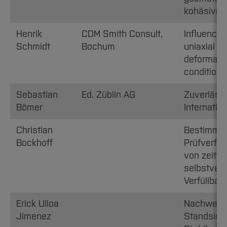
kohäsiven
Henrik
CDM Smith Consult,
Influence o
Schmidt
Bochum
uniaxial c
deformatio
conditions
Sebastian
Ed. Züblin AG
Zuverlässi
Bömer
Internatio
Christian
Bestimmun
Bockhoff
Prüfverfah
von zeitwe
selbstver
Verfüllbau
Erick Ulloa
Nachweis 
Jimenez
Standsich