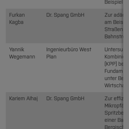
Beispiel 
Furkan
Dr. Spang GmbH
Zur adäqu
Kagba
am Beispie
Straßenüb
Bahnstrec
Yannik
Ingenieurbüro West
Untersuch
Wegemann
Plan
Kombiniert
(KPP) bei
Fundament
unter Berü
Wirtschaft
Kariem Alhaj
Dr. Spang GmbH
Zur effizi
Mikropfäh
Spritzbeto
einer Bau
Bergisch 