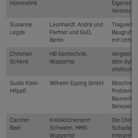
Hümmelink
Eigenscha
Vermischu
Susanne
Leonhardt, Andrä und
Tragverha
Legde
Partner und GuD,
Baugruben
Berlin
mit Unter
Christian
HB Geotechnik,
Vergleich
Schenk
Wuppertal
dem dyna
statische
Guido Klein-
Wilhelm Epping GmbH
Beschreib
Hitpaß
Problemer
Bauverfah
Beispiel 
Carsten
Kreiskirchenamt
Die Christ
Beer
Schwelm, MMS
Schadens
Wuppertal
Interpreta