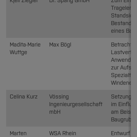
Kjell Ziegler
Dr. Spang GmbH
Zum Einflu
Trageleme
Standsich
Bestandsb
eines Ba
Madita-Marie
Max Bögl
Betrachtu
Wuttge
Lastvertei
Anwendun
zur Aufste
Spezialtie
Windenerg
Celina Kurz
Vössing
Setzungs
Ingenieurgesellschaft
im Einflus
mbH
am Beispie
Baugrube
Marten
WSA Rhein
Entwurf e