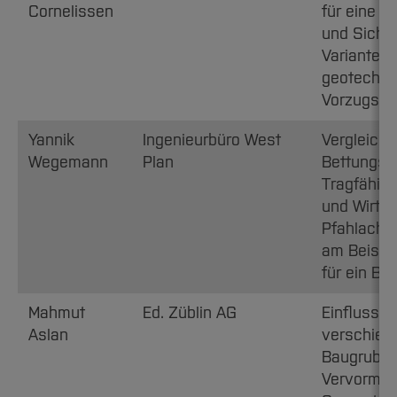
Cornelissen
für eine 
und Siche
Varianten
geotechni
Vorzugsva
Yannik
Ingenieurbüro West
Vergleich 
Wegemann
Plan
Bettungsa
Tragfähigk
und Wirtsc
Pfahlachs
am Beispie
für ein Br
Mahmut
Ed. Züblin AG
Einfluss d
Aslan
verschiede
Baugruben
Vervormun