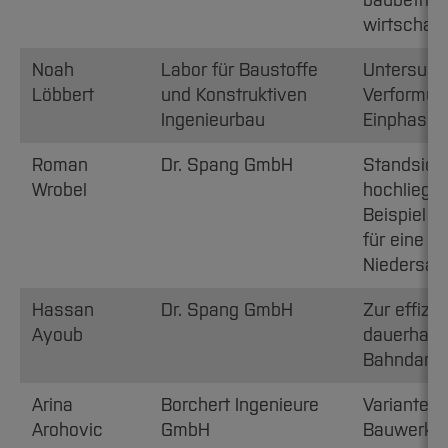
baubetrieb
wirtschaft
Noah
Labor für Baustoffe
Untersuch
Löbbert
und Konstruktiven
Verformun
Ingenieurbau
Einphase
Roman
Dr. Spang GmbH
Standsich
Wrobel
hochliege
Beispiel e
für eine B
Niedersac
Hassan
Dr. Spang GmbH
Zur effizi
Ayoub
dauerhaft
Bahndam
Arina
Borchert Ingenieure
Varianten
Arohovic
GmbH
Bauwerken