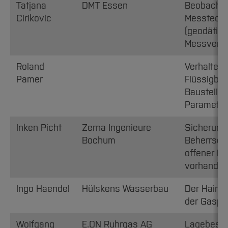
Tatjana
DMT Essen
Beobacht
Cirikovic
Messtechn
(geodätis
Messverfa
Roland
Verhalten
Pamer
Flüssigbö
Baustellen
Parametn
Inken Picht
Zerna Ingenieure
Sicherun
Bochum
Beherrsch
offener B
vorhanden
Ingo Haendel
Hülskens Wasserbau
Der Hainb
der Gaspi
Wolfgang
E.ON Ruhrgas AG
Lagebesti