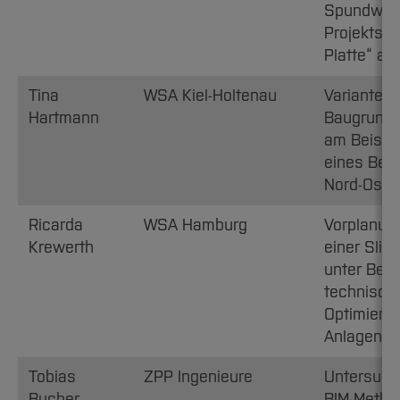
Spundwan
Projekts „
Platte“ am
Tina
WSA Kiel-Holtenau
Varianten
Hartmann
Baugrund
am Beispie
eines Bet
Nord-Ostse
Ricarda
WSA Hamburg
Vorplanun
Krewerth
einer Sli
unter Ber
technisch
Optimieru
Anlagentei
Tobias
ZPP Ingenieure
Untersuch
Bucher
BIM-Method