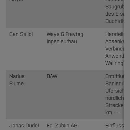
Baugruben
des Ersat
Duchstich
Can Selici
Ways & Freytag
Herstellun
Ingenieurbau
Absenksch
Verbindu
Anwendung
Wallring"
Marius
BAW
Ermittlung
Blume
Sanierung
Ufersiche
nördlichen
Streckenab
km ----
Jonas Dudel
Ed. Züblin AG
Einfluss u