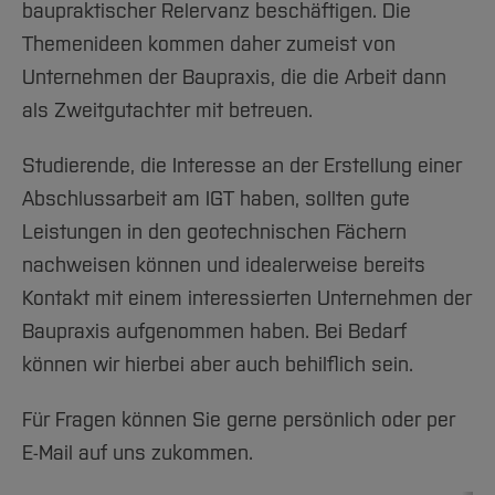
Team und Labore
Amtliche Bekanntmachungen
Studiengänge
baupraktischer Relervanz beschäftigen. Die
Forschung und Projekte
Familiengerechte Hochschule
Aktuelles
Hochschulbibliothek
Arbeiten im FB G
Themenideen kommen daher zumeist von
Notfall-Infos
Studieninteressierte
International
Gleichstellung
Studium
Hochschulkommunikation
Unternehmen der Baupraxis, die die Arbeit dann
BO Shop
Team
Diskriminierungsfreie Hochschule
Fachgruppen
International Office
als Zweitgutachter mit betreuen.
Service
Vertretungen
Forschung und Entwicklung
Medienzentrum
Wahlen
Studierende, die Interesse an der Erstellung einer
International
qed-Stiftung
Abschlussarbeit am IGT haben, sollten gute
Team
Zentrale Studienberatung
Leistungen in den geotechnischen Fächern
Service
nachweisen können und idealerweise bereits
Kontakt mit einem interessierten Unternehmen der
Baupraxis aufgenommen haben. Bei Bedarf
können wir hierbei aber auch behilflich sein.
Für Fragen können Sie gerne persönlich oder per
E-Mail auf uns zukommen.