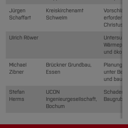
Jürgen
Kreiskirchenamt
Vorschläge
Schaffart
Schwelm
erforderli
Christusk
Ulrich Röwer
Untersuch
Wärmepum
und ökolo
Michael
Brückner Grundbau,
Planung e
Zibner
Essen
unter Berü
und baubet
Stefan
UCON
Schadensf
Herms
Ingenieurgesellschaft,
Baugrube
Bochum