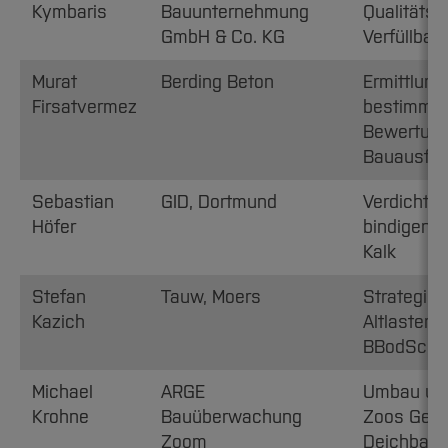
Kymbaris
Bauunternehmung
Qualitätsg
GmbH & Co. KG
Verfüllbau
Murat
Berding Beton
Ermittlung 
Firsatvermez
bestimmen
Bewertung
Bauausfü
Sebastian
GID, Dortmund
Verdichtun
Höfer
bindigen 
Kalk
Stefan
Tauw, Moers
Strategie
Kazich
Altlasten
BBodSchG
Michael
ARGE
Umbau und
Krohne
Bauüberwachung
Zoos Gelse
Zoom
Deichbau