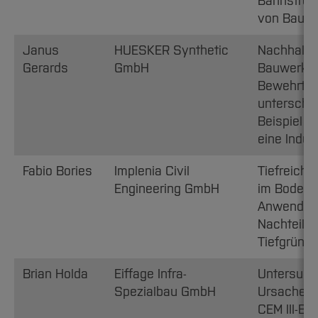
Bahnstrec
von Baugr
Janus
HUESKER Synthetic
Nachhalti
Gerards
GmbH
Bauwerks 
Bewehrter-
unterschie
Beispiel e
eine Indus
Fabio Bories
Implenia Civil
Tiefreich
Engineering GmbH
im Bodenm
Anwendung
Nachteile
Tiefgründ
Brian Holda
Eiffage Infra-
Untersuch
Spezialbau GmbH
Ursachen 
CEM III-Bo