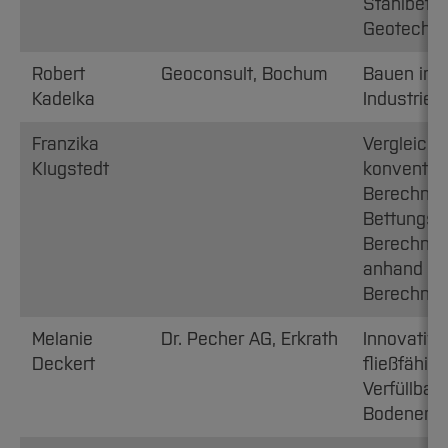
Stahlbeton
Geotechni
Robert
Geoconsult, Bochum
Bauen im 
Kadelka
Industrie
Franzika
Vergleich
Klugstedt
konvention
Berechnu
Bettungsm
Berechnu
anhand vo
Berechnu
Melanie
Dr. Pecher AG, Erkrath
Innovative
Deckert
fließfähig
Verfüllbau
Bodeners