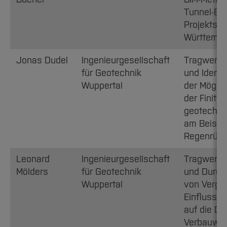
Tunnel-Ba
Projekts S
Württemb
Jonas Dudel
Ingenieurgesellschaft
Tragwerks
für Geotechnik
und Identi
Wuppertal
der Mögli
der Finite
geotechni
am Beispie
Regenrück
Leonard
Ingenieurgesellschaft
Tragwerks
Mölders
für Geotechnik
und Durch
Wuppertal
von Vergl
Einfluss d
auf die Di
Verbauwa