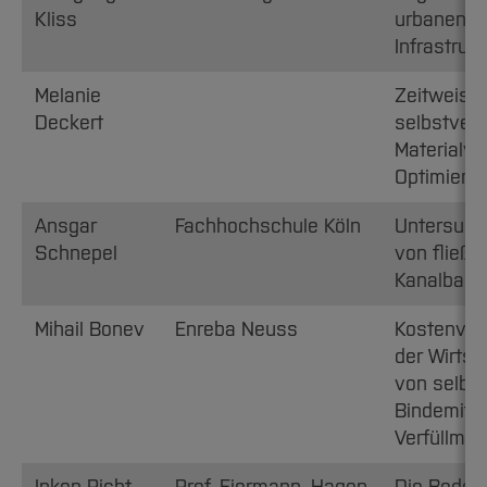
Kliss
urbanen Z
Infrastruk
Melanie
Zeitweise 
Deckert
selbstverd
Materialve
Optimieru
Ansgar
Fachhochschule Köln
Untersuch
Schnepel
von fließf
Kanalbau
Mihail Bonev
Enreba Neuss
Kostenver
der Wirtsc
von selbs
Bindemitt
Verfüllmat