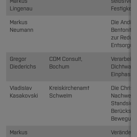
Markus
selbstver
Lingenau
Festigkeit
Markus
Die Andic
Neumann
Bentonits
zur Reduzi
Entsorgun
Gregor
CDM Consult,
Verarbeitb
Diederichs
Bochum
Dichtwand
Einphasen
Vladislav
Kreiskirchenamt
Die Chris
Kasakovski
Schwelm
Nachweis 
Standsiche
Berücksich
Bewegung
Markus
Veränderu