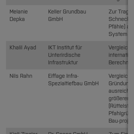
Melanie
Keller Grundbau
Zur Tragfä
Depka
GmbH
Schnecken
Pfähle) am
System Ke
Khalil Ayad
IKT Institut für
Vergleich
Unterirdische
internatio
Infrastruktur
Berechnun
Nils Rahn
Eiffage Infra-
Vergleich 
Spezialtiefbau GmbH
Gründungsv
ausreiche
größerer M
(Rüttelsto
Pfahlgründ
Bau-projek