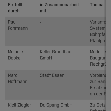
Erstellt
in Zusammenarbeit
Thema
durch
mit
Paul
-
Variantenv
Fohrmann
Systeme z
Bohrpfähle
Pfahlgründ
Melanie
Keller Grundbau
Modellier
Depka
GmbH
Baugrunds
Flachgrün
Marc
Stadt Essen
Vorplanung
Hoffmann
zur Sanie
Ersatzneu
an der Eic
Kjell Ziegler
Dr. Spang GmbH
Zu Setzun