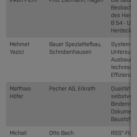
Inken Picht
Prof. Eiermann, Hagen
Die Bedeu
Beobachtu
des Hangr
B 54 - Um
Herdecke/
Mehmet
Bauer Spezialtiefbau,
Systemver
Yazici
Schrobenhausen
Untersuch
Ausbauank
technische
Effizienz
Matthias
Pecher AG, Erkrath
Qualität u
Höfer
selbstver
Bindemitt
Dokumenta
Baustoffe
Michail
Otto Bach
RSS®-Flüs