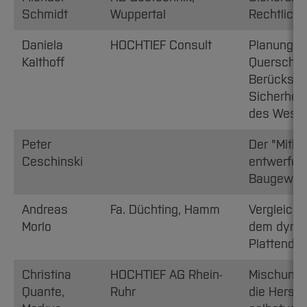
Schmidt
Wuppertal
Rechtlich
Daniela
HOCHTIEF Consult
Planung u
Kalthoff
Querschlä
Berücksic
Sicherhei
des Weser
Peter
Der "Mitbau
Ceschinski
entwerfen
Baugewer
Andreas
Fa. Düchting, Hamm
Vergleich
Morlo
dem dynam
Plattendr
Christina
HOCHTIEF AG Rhein-
Mischung
Quante,
Ruhr
die Herste