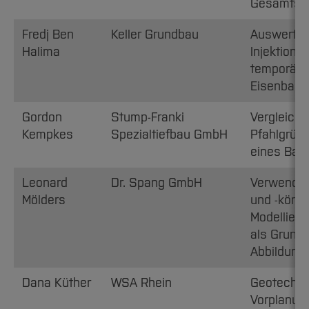
Gesamtsy
Fredj Ben
Keller Grundbau
Auswertun
Halima
Injektion
temporäre
Eisenbahn
Gordon
Stump-Franki
Vergleich 
Kempkes
Spezialtiefbau GmbH
Pfahlgrün
eines Bau
Leonard
Dr. Spang GmbH
Verwendun
Mölders
und -körpe
Modellier
als Grundl
Abbildung
Dana Küther
WSA Rhein
Geotechni
Vorplanung