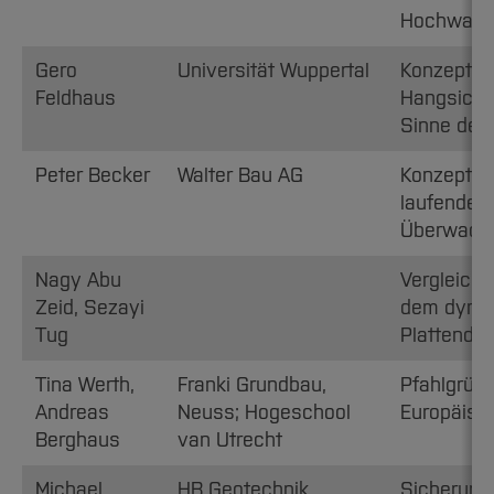
Hochwass
Gero
Universität Wuppertal
Konzeptio
Feldhaus
Hangsich
Sinne der
Peter Becker
Walter Bau AG
Konzept e
laufender
Überwach
Nagy Abu
Vergleich
Zeid, Sezayi
dem dynam
Tug
Plattendr
Tina Werth,
Franki Grundbau,
Pfahlgrün
Andreas
Neuss; Hogeschool
Europäisch
Berghaus
van Utrecht
Michael
HB Geotechnik,
Sicherung