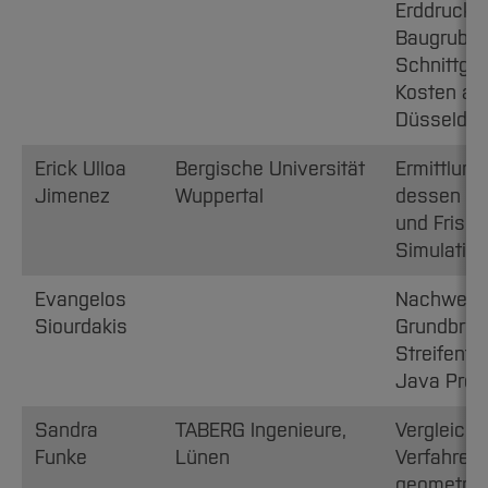
Erddruckve
Baugruben
Schnittgr
Kosten am 
Düsseldor
Erick Ulloa
Bergische Universität
Ermittlung
Jimenez
Wuppertal
dessen Pa
und Frisch
Simulatio
Evangelos
Nachweise 
Siourdakis
Grundbruch
Streifenfu
Java Prog
Sandra
TABERG Ingenieure,
Vergleich 
Funke
Lünen
Verfahren 
geometrisc