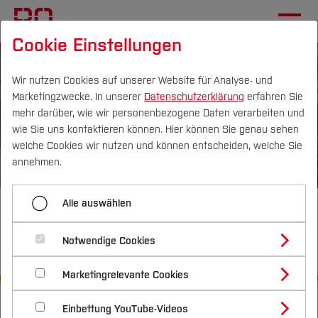
Cookie Einstellungen
Wir nutzen Cookies auf unserer Website für Analyse- und
Marketingzwecke. In unserer
Datenschutzerklärung
erfahren Sie
mehr darüber, wie wir personenbezogene Daten verarbeiten und
wie Sie uns kontaktieren können. Hier können Sie genau sehen
Campus
Personen
DE
|
EN
Quicklinks
welche Cookies wir nutzen und können entscheiden, welche Sie
annehmen.
Studium
Alle auswählen
Institut für Geotechnik (IGT)
Studienangebote
Forschung & Transfer
Notwendige Cookies
Bitte scrollen Sie nach unten für die Menüleiste.
Vor dem Studium
Bachelorstudiengänge
Profil
Nachhaltigkeit
Masterstudiengänge
Marketingrelevante Cookies
Im Studium
Bewerben & Einschreiben
Beratung & Förderung
Forschungs- und Transferprofil
Startseite
[...]
Bau- und Umweltingenieurwesen
Schwerpunkte
Nachhaltigkeit studieren
Bewerbungsportal
International
Nach dem Studium
Studienbüros und Prüfungen
Einbettung YouTube-Videos
Schwerpunkte (FuT)
Fachgebiete und Einrichtungen
Förderinformation und Antragsberatung