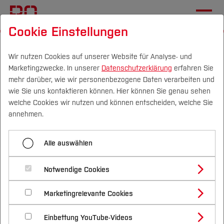
Cookie Einstellungen
Startseite
[...]
Fachgebiete und Einrichtungen
Labor für Bauphysik
Bauphysik im Studium
Wir nutzen Cookies auf unserer Website für Analyse- und
Marketingzwecke. In unserer
Datenschutzerklärung
erfahren Sie
Masterstudiengang Bau- und
mehr darüber, wie wir personenbezogene Daten verarbeiten und
Umweltingenieurwesen
wie Sie uns kontaktieren können. Hier können Sie genau sehen
Campus
Personen
DE
|
EN
Quicklinks
welche Cookies wir nutzen und können entscheiden, welche Sie
annehmen.
Menü aufklappen
Studium
Alle auswählen
Bachelorstudiengang Bauingenieurwesen
Studienangebote
Forschung & Transfer
Notwendige Cookies
Die Studierenden des Studienprofils “Bauphysik
Masterstudiengang Bau- und
Vor dem Studium
Bachelorstudiengänge
Profil
Nachhaltigkeit
Umweltingenieurwesen
und Konstruktion” vertiefen die Bauphysik und
Masterstudiengänge
Marketingrelevante Cookies
Im Studium
Bewerben & Einschreiben
lernen sowohl die Grundlagen als auch die
Beratung & Förderung
Forschungs- und Transferprofil
Schwerpunkte
Nachhaltigkeit studieren
Bewerbungsportal
International
Nach dem Studium
Studienbüros und Prüfungen
Anwendung moderner Computersimulationen und
Einbettung YouTube-Videos
Schwerpunkte (FuT)
Förderinformation und Antragsberatung