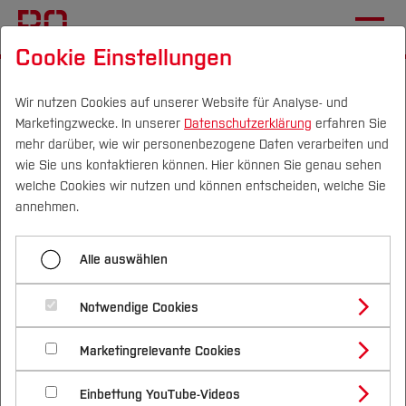
Cookie Einstellungen
Startseite
Fachbereiche
Bau- und Umweltingenieurwesen
Team
Wir nutzen Cookies auf unserer Website für Analyse- und
Marketingzwecke. In unserer
Datenschutzerklärung
erfahren Sie
Honorarprofessuren
mehr darüber, wie wir personenbezogene Daten verarbeiten und
wie Sie uns kontaktieren können. Hier können Sie genau sehen
Campus
Personen
DE
|
EN
Quicklinks
welche Cookies wir nutzen und können entscheiden, welche Sie
Menü aufklappen
annehmen.
Studium
Alle Personen
Alle auswählen
Studienangebote
Forschung & Transfer
Honorarprofessuren
Professuren
Notwendige Cookies
Vor dem Studium
Bachelorstudiengänge
Honorarprofessuren
Profil
Nachhaltigkeit
Honorar-Professur
Modul
Masterstudiengänge
Marketingrelevante Cookies
Im Studium
Bewerben & Einschreiben
Beratung & Förderung
Forschungs- und Transferprofil
Lehrbeauftragte
Schwerpunkte
Nachhaltigkeit studieren
Bewerbungsportal
International
Hon.-Prof. Jörn
Nach dem Studium
Studienbüros und Prüfungen
Planungs-, Bau- und
Einbettung YouTube-Videos
Schwerpunkte (FuT)
Förderinformation und Antragsberatung