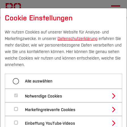
Cookie Einstellungen
Startseite
Fachbereiche
Bau- und Umweltingenieurwesen
Team
Wir nutzen Cookies auf unserer Website für Analyse- und
Marketingzwecke. In unserer
Datenschutzerklärung
erfahren Sie
mehr darüber, wie wir personenbezogene Daten verarbeiten und
Dipl.-Ing. Samuel Seiler
wie Sie uns kontaktieren können. Hier können Sie genau sehen
Campus
Personen
DE
|
EN
Quicklinks
welche Cookies wir nutzen und können entscheiden, welche Sie
annehmen.
Studium
Alle auswählen
Studienangebote
Forschung & Transfer
Notwendige Cookies
Vor dem Studium
Bachelorstudiengänge
Profil
Nachhaltigkeit
Masterstudiengänge
Marketingrelevante Cookies
Im Studium
Bewerben & Einschreiben
Beratung & Förderung
Forschungs- und Transferprofil
Schwerpunkte
Nachhaltigkeit studieren
Bewerbungsportal
International
Nach dem Studium
Studienbüros und Prüfungen
Einbettung YouTube-Videos
Schwerpunkte (FuT)
Förderinformation und Antragsberatung