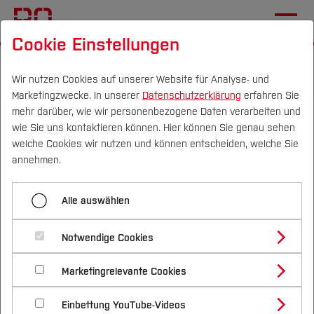
Cookie Einstellungen
Startseite
Fachbereiche
Elektrotechnik und Informatik
Aktuelles
Wir nutzen Cookies auf unserer Website für Analyse- und
Marketingzwecke. In unserer
Datenschutzerklärung
erfahren Sie
mehr darüber, wie wir personenbezogene Daten verarbeiten und
Erste Absolventin im
wie Sie uns kontaktieren können. Hier können Sie genau sehen
Bachelorstudiengang
Campus
Personen
DE
|
EN
Quicklinks
welche Cookies wir nutzen und können entscheiden, welche Sie
annehmen.
Regenerative
Studium
Energiesysteme
Alle auswählen
Studienangebote
Forschung & Transfer
17.04.2026
Elektrotechnik und Informatik (FB E)
Notwendige Cookies
Vor dem Studium
Bachelorstudiengänge
Profil
Nachhaltigkeit
Ein Meilenstein für die Hochschule
Masterstudiengänge
Marketingrelevante Cookies
Im Studium
Bewerben & Einschreiben
Beratung & Förderung
Forschungs- und Transferprofil
Schwerpunkte
Nachhaltigkeit studieren
Bewerbungsportal
Bochum: Phuong Thao Dang ist die
International
Nach dem Studium
Studienbüros und Prüfungen
Einbettung YouTube-Videos
Schwerpunkte (FuT)
Förderinformation und Antragsberatung