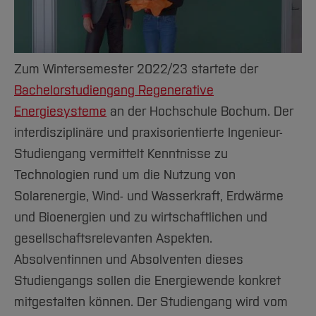
Team und Labore
Amtliche Bekanntmachungen
Studiengänge
Forschung und Projekte
Familiengerechte Hochschule
Aktuelles
Hochschulbibliothek
Arbeiten im FB G
Notfall-Infos
Studieninteressierte
International
Gleichstellung
Studium
Hochschulkommunikation
BO Shop
Team
Diskriminierungsfreie Hochschule
Fachgruppen
International Office
Zum Wintersemester 2022/23 startete der
Service
Vertretungen
Forschung und Entwicklung
Medienzentrum
Bachelorstudiengang Regenerative
Wahlen
International
qed-Stiftung
Energiesysteme
an der Hochschule Bochum. Der
Team
Zentrale Studienberatung
interdisziplinäre und praxisorientierte Ingenieur-
Studiengang vermittelt Kenntnisse zu
Service
Technologien rund um die Nutzung von
Solarenergie, Wind- und Wasserkraft, Erdwärme
und Bioenergien und zu wirtschaftlichen und
gesellschaftsrelevanten Aspekten.
Absolventinnen und Absolventen dieses
Studiengangs sollen die Energiewende konkret
mitgestalten können. Der Studiengang wird vom