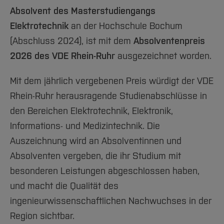
Team und Labore
Amtliche Bekanntmachungen
Studiengänge
Forschung und Projekte
Familiengerechte Hochschule
Aktuelles
Hochschulbibliothek
Absolvent des Masterstudiengangs
Arbeiten im FB G
Notfall-Infos
Studieninteressierte
International
Gleichstellung
Studium
Elektrotechnik
an der Hochschule Bochum
Hochschulkommunikation
BO Shop
Team
Diskriminierungsfreie Hochschule
(Abschluss 2024), ist mit dem
Absolventenpreis
Fachgruppen
International Office
2026 des VDE Rhein-Ruhr
ausgezeichnet worden.
Service
Vertretungen
Forschung und Entwicklung
Medienzentrum
Wahlen
International
qed-Stiftung
Mit dem jährlich vergebenen Preis würdigt der VDE
Team
Zentrale Studienberatung
Rhein-Ruhr herausragende Studienabschlüsse in
Service
den Bereichen Elektrotechnik, Elektronik,
Informations- und Medizintechnik. Die
Auszeichnung wird an Absolventinnen und
Absolventen vergeben, die ihr Studium mit
besonderen Leistungen abgeschlossen haben,
und macht die Qualität des
ingenieurwissenschaftlichen Nachwuchses in der
Region sichtbar.