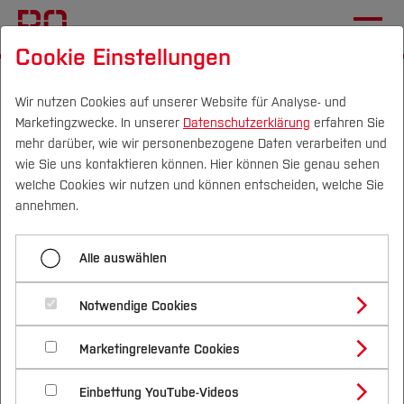
Cookie Einstellungen
Startseite
Fachbereiche
Elektrotechnik und Informatik
Aktuelles
Wir nutzen Cookies auf unserer Website für Analyse- und
Marketingzwecke. In unserer
Datenschutzerklärung
erfahren Sie
mehr darüber, wie wir personenbezogene Daten verarbeiten und
Große Anerkennung für
wie Sie uns kontaktieren können. Hier können Sie genau sehen
einen BO-Absolventen
Campus
Personen
DE
|
EN
Quicklinks
welche Cookies wir nutzen und können entscheiden, welche Sie
annehmen.
Studium
07.07.2026
Elektrotechnik und Informatik (FB E)
Alle auswählen
Studienangebote
Lukas Dettmar wird mit dem
Forschung & Transfer
Notwendige Cookies
Vor dem Studium
Bachelorstudiengänge
Absolventenpreis 2026 des VDE
Profil
Nachhaltigkeit
Masterstudiengänge
Marketingrelevante Cookies
Im Studium
Bewerben & Einschreiben
Rhein-Ruhr ausgezeichnet.
Beratung & Förderung
Forschungs- und Transferprofil
Schwerpunkte
Nachhaltigkeit studieren
Bewerbungsportal
International
Nach dem Studium
Studienbüros und Prüfungen
Einbettung YouTube-Videos
Schwerpunkte (FuT)
Förderinformation und Antragsberatung