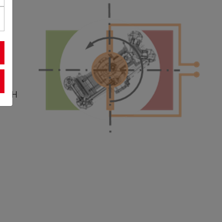
ten
n
n
 GmbH