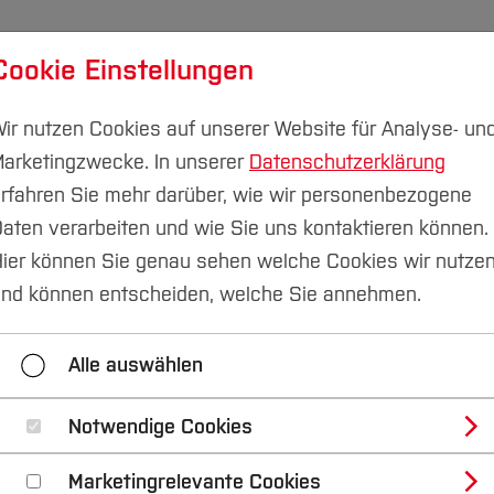
Cookie Einstellungen
udium
Forschung & Transfer
Nachhaltigkeit
I
ir nutzen Cookies auf unserer Website für Analyse- un
arketingzwecke. In unserer
Datenschutzerklärung
rfahren Sie mehr darüber, wie wir personenbezogene
aten verarbeiten und wie Sie uns kontaktieren können.
Fachgebiete
Institut für Elektromobilität
ier können Sie genau sehen welche Cookies wir nutze
nd können entscheiden, welche Sie annehmen.
Projekt GET it digital
Alle auswählen
Notwendige Cookies
r hochwertige Oldtimer auf Elektro-Hyb
Marketingrelevante Cookies