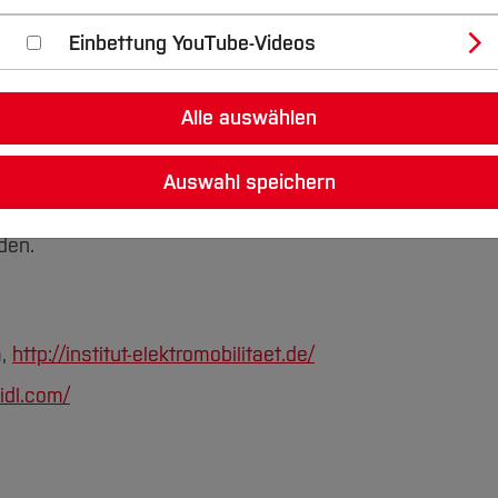
Antriebs für Oldtimer, der als Hybridlösung mit minimals
Einbettung YouTube-Videos
ierbar ist. Diese Änderungen sollen komplett rückbaubar
trieb die Klassifizierung als Oldtimer mit H-Kennzeiche
Alle auswählen
ng mit den bestehenden Sicherheitsnormen vorgenomme
 auf den innerörtlichen Bereich beschränkt sein.
Auswahl speichern
ation mit Roland Heidl Automobiltechnik und AS Drives
den.
m,
http://institut-elektromobilitaet.de/
eidl.com/