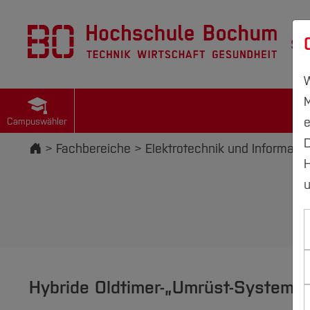
St
W
M
e
Campuswähler
D
Startseite
Fachbereiche
Elektrotechnik und Informatik
H
u
Hybride Oldtimer-„Umrüst-System fü