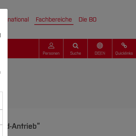
nternational
Fachbereiche
Die BO
d
Personen
Suche
DE
|
EN
Quicklinks
n
rid-Antrieb“