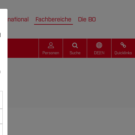
nternational
Fachbereiche
Die BO
d
Personen
Suche
DE
|
EN
Quicklinks
n