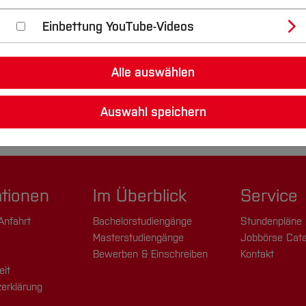
Einbettung YouTube-Videos
Alle auswählen
Auswahl speichern
ationen
Im Überblick
Service
Anfahrt
Bachelorstudiengänge
Stundenpläne
Masterstudiengänge
Jobbörse Cata
Bewerben & Einschreiben
Kontakt
eit
erklärung