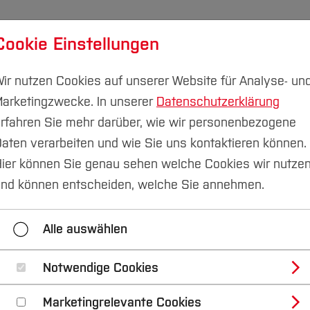
Cookie Einstellungen
udium
Forschung & Transfer
Nachhaltigkeit
I
ir nutzen Cookies auf unserer Website für Analyse- un
arketingzwecke. In unserer
Datenschutzerklärung
rfahren Sie mehr darüber, wie wir personenbezogene
aten verarbeiten und wie Sie uns kontaktieren können.
f. Oesing
Abschlussarbeiten
ier können Sie genau sehen welche Cookies wir nutze
nd können entscheiden, welche Sie annehmen.
Abschlussarbeiten
Projektarbeiten
KBUnit
Alle auswählen
Notwendige Cookies
Marketingrelevante Cookies