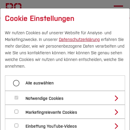
Cookie Einstellungen
Startseite
[...]
Geodäsie
Kapitel 2: Grundlagen
2.1 Der objektorientierte Ansatz
Lösungen
Wir nutzen Cookies auf unserer Website für Analyse- und
Marketingzwecke. In unserer
Datenschutzerklärung
erfahren Sie
mehr darüber, wie wir personenbezogene Daten verarbeiten und
wie Sie uns kontaktieren können. Hier können Sie genau sehen
Menü aufklappen
Campus
Personen
DE
|
EN
Quicklinks
welche Cookies wir nutzen und können entscheiden, welche Sie
annehmen.
Quelltexte
Studium
Alle auswählen
Lösungen
Aufgaben
Studienangebote
Forschung & Transfer
Lösungen
Notwendige Cookies
Alle Quelltexte der Lösungen stehen auch im
Vor dem Studium
Bachelorstudiengänge
Profil
Nachhaltigkeit
Paket
kap21.zip
zum Download bereit.
Masterstudiengänge
Marketingrelevante Cookies
Im Studium
Bewerben & Einschreiben
Beratung & Förderung
Forschungs- und Transferprofil
Schwerpunkte
Nachhaltigkeit studieren
Bewerbungsportal
International
Aufgabe 1:
Nach dem Studium
Studienbüros und Prüfungen
Einbettung YouTube-Videos
Schwerpunkte (FuT)
Förderinformation und Antragsberatung